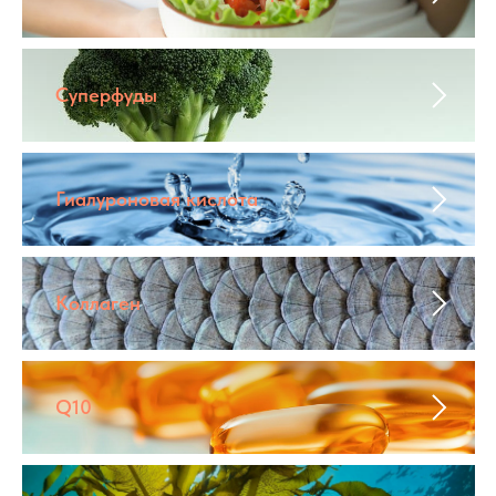
Суперфуды
Гиалуроновая кислота
Коллаген
Q10