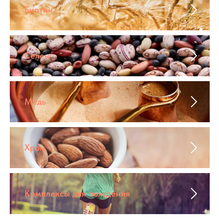
Биотин
Селен
Медь
Хром
Комплексы для похудения