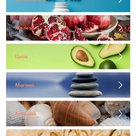
Железо
Цинк
Магний
Кальций