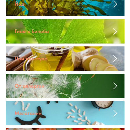
Йод
Гинкго Билоба
При простуде
От аллергии
Мелатонин