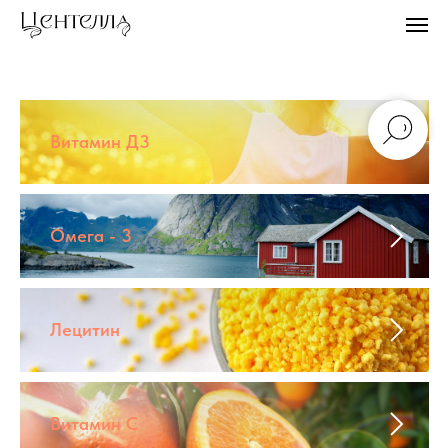
Витамин Д3
Омега - 3
Лецитин
Витамин С