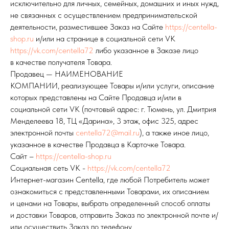
исключительно для личных, семейных, домашних и иных нужд,
не связанных с осуществлением предпринимательской
деятельности, разместившее Заказ на Сайте
https://centella-
shop.ru
и/или на странице в социальной сети VK
https://vk.com/centella72
либо указанное в Заказе лицо
в качестве получателя Товара.
Продавец — НАИМЕНОВАНИЕ
КОМПАНИИ, реализующее Товары и/или услуги, описание
которых представлены на Сайте Продавца и/или в
социальной сети VK (почтовый адрес: г. Тюмень, ул. Дмитрия
Менделеева 18, ТЦ «Дарина», 3 этаж, офис 325, адрес
электронной почты
centella72@mail.ru
), а также иное лицо,
указанное в качестве Продавца в Карточке Товара.
Сайт –
https://centella-shop.ru
Социальная сеть VK -
https://vk.com/centella72
Интернет-магазин Centella, где любой Потребитель может
ознакомиться с представленными Товарами, их описанием
и ценами на Товары, выбрать определенный способ оплаты
и доставки Товаров, отправить Заказ по электронной почте и/
или осуществить Заказ по телефону.