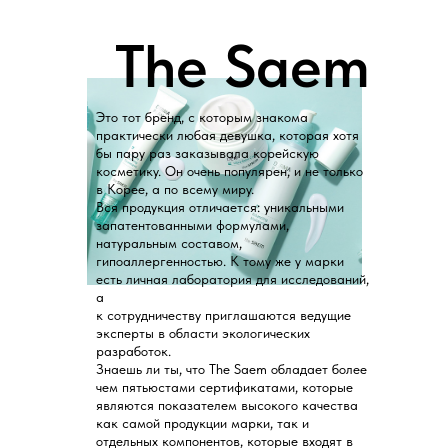
The Saem
Это тот бренд, с которым знакома
практически любая девушка, которая хотя
бы пару раз заказывала корейскую
косметику. Он очень популярен, и не только
в Корее, а по всему миру.
Вся продукция отличается: уникальными
запатентованными формулами,
натуральным составом,
гипоаллергенностью. К тому же у марки
есть личная лаборатория для исследований,
а
к сотрудничеству приглашаются ведущие
эксперты в области экологических
разработок.
Знаешь ли ты, что The Saem обладает более
чем пятьюстами сертификатами, которые
являются показателем высокого качества
как самой продукции марки, так и
отдельных компонентов, которые входят в