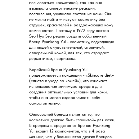
пользоваться косметикой, так как она
вызывала аллергические реакции,
воспаления, ухудшала состояние кожи. Они
не могли найти «чистую» косметику без
отдушек, красителей и раздражающих кожу
компонентов. Поэтому в 1972 году доктор
Seo Hyo Seo решил создать собственный
бренд Pyunkang Yul - косметику, подходящую
для людей с чувствительной, атопичной,
аллергичной кожей, для тех, кто страдает
дерматитом, псориазом.
Корейский бренд Pyunkang Yul
придерживается концепции - «Skincare diet»
(«диета в уходе за кожей»), что означает
использование минимума средств для
создания оптимальных условий для кожи,
чтобы она могла оздоравливать себя
самостоятельно.
Философией бренда является то, что
косметика должна быть «защитой» для кожи.
В среднем в средства от бренда Pyunkang
Yul входит 12 компонентов, что в 4 раза
меньше, чем у большинства других брендов.