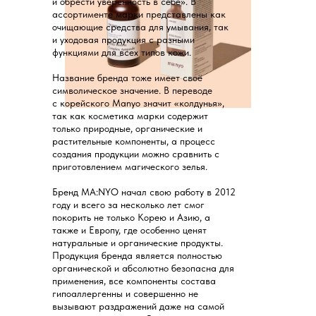
и обрести уверенность в себе». В
ассортименте марки представлены как
очищающие средства для умывания, так
и уходовая продукция с разными
функциями для всех типов кожи.
Название бренда тоже имеет своё
символическое значение. В переводе
с корейского Manyo значит «колдунья»,
так как косметика марки содержит
только природные, органические и
растительные компоненты, а процесс
создания продукции можно сравнить с
приготовлением магического зелья.
Бренд MA:NYO начал свою работу в 2012
году и всего за несколько лет смог
покорить не только Корею и Азию, а
также и Европу, где особенно ценят
натуральные и органические продукты.
Продукция бренда является полностью
органической и абсолютно безопасна для
применения, все компоненты состава
гипоаллергенны и совершенно не
вызывают раздражений даже на самой