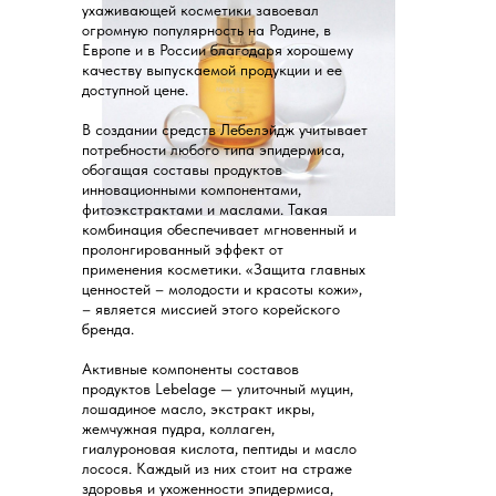
ухаживающей косметики завоевал
огромную популярность на Родине, в
Европе и в России благодаря хорошему
качеству выпускаемой продукции и ее
доступной цене.
В создании средств Лебелэйдж учитывает
потребности любого типа эпидермиса,
обогащая составы продуктов
инновационными компонентами,
фитоэкстрактами и маслами. Такая
комбинация обеспечивает мгновенный и
пролонгированный эффект от
применения косметики. «Защита главных
ценностей – молодости и красоты кожи»,
– является миссией этого корейского
бренда.
Активные компоненты составов
продуктов Lebelage — улиточный муцин,
лошадиное масло, экстракт икры,
жемчужная пудра, коллаген,
гиалуроновая кислота, пептиды и масло
лосося. Каждый из них стоит на страже
здоровья и ухоженности эпидермиса,