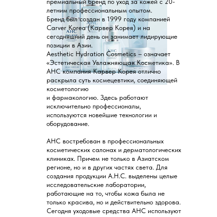
премиальный бренд по уход за кожей с 20-
летним профессиональным опытом.
Бренд был создан в 1999 году компанией
Carver Korea (Карвер Корея) и на
сегодняшний день он занимает лидирующие
позиции в Азии.
Aesthetic Hydration Cosmetics – означает
«Эстетическая Увлажняющая Косметика». В
AHC компания Карвер Корея отлично
раскрыла суть космецевтики, соединяющей
косметологию
и фармакологию. Здесь работают
исключительно профессионалы,
используются новейшие технологии и
оборудование.
AHC востребован в профессиональных
косметических салонах и дерматологических
клиниках. Причем не только в Азиатском
регионе, но и в других частях света. Для
создания продукции A.H.C. выделены целые
исследовательские лаборатории,
работающие на то, чтобы кожа была не
только красива, но и действительно здорова.
Сегодня уходовые средства AHC используют