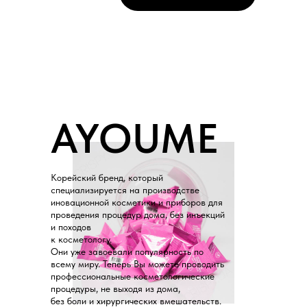
AYOUME
Корейский бренд, который
специализируется на производстве
иновационной косметики и приборов для
проведения процедур дома, без инъекций
и походов
к косметологу.
Они уже завоевали популярность по
всему миру. Теперь Вы можете проводить
профессиональные косметологические
процедуры, не выходя из дома,
без боли и хирургических вмешательств.