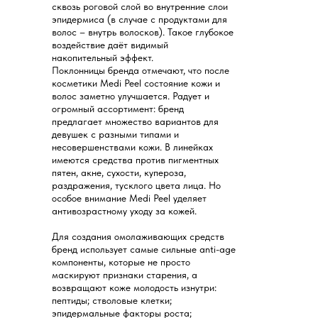
сквозь роговой слой во внутренние слои
эпидермиса (в случае с продуктами для
волос – внутрь волосков). Такое глубокое
воздействие даëт видимый
накопительный эффект.
Поклонницы бренда отмечают, что после
косметики Medi Peel состояние кожи и
волос заметно улучшается. Радует и
огромный ассортимент: бренд
предлагает множество вариантов для
девушек с разными типами и
несовершенствами кожи. В линейках
имеются средства против пигментных
пятен, акне, сухости, купероза,
раздражения, тусклого цвета лица. Но
особое внимание Medi Peel уделяет
антивозрастному уходу за кожей.
Для создания омолаживающих средств
бренд использует самые сильные anti-age
компоненты, которые не просто
маскируют признаки старения, а
возвращают коже молодость изнутри:
пептиды; стволовые клетки;
эпидермальные факторы роста;