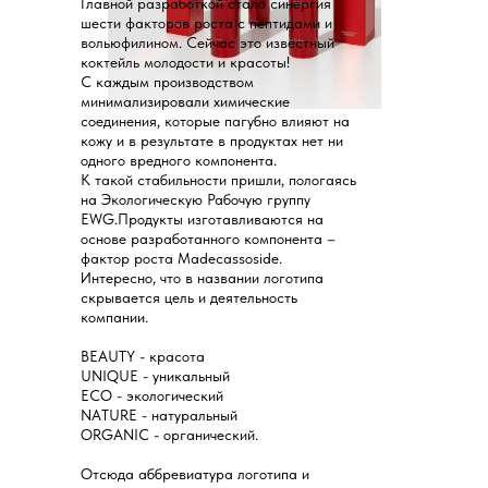
Главной разработкой стало синергия
шести факторов роста с пептидами и
вольюфилином. Сейчас это известный
коктейль молодости и красоты!
С каждым производством
минимализировали химические
соединения, которые пагубно влияют на
кожу и в результате в продуктах нет ни
одного вредного компонента.
К такой стабильности пришли, пологаясь
на Экологическую Рабочую группу
EWG.Продукты изготавливаются на
основе разработанного компонента –
фактор роста Madecassoside.
Интересно, что в названии логотипа
скрывается цель и деятельность
компании.
BEAUTY - красота
UNIQUE - уникальный
ECO - экологический
NATURE - натуральный
ORGANIC - органический.
​Отсюда аббревиатура логотипа и