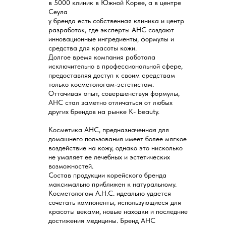
в 5000 клиник в Южной Корее, а в центре
Сеула
у бренда есть собственная клиника и центр
разработок, где эксперты AHC создают
инновационные ингредиенты, формулы и
средства для красоты кожи.
Долгое время компания работала
исключительно в профессиональной сфере,
предоставляя доступ к своим средствам
только косметологам-эстетистам.
Оттачивая опыт, совершенствуя формулы,
АНС стал заметно отличаться от любых
других брендов на рынке К- beauty.
Косметика AHC, предназначенная для
домашнего пользования имеет более мягкое
воздействие на кожу, однако это нисколько
не умаляет ее лечебных и эстетических
возможностей.
Состав продукции корейского бренда
максимально приближен к натуральному.
Косметологам A.H.C. идеально удается
сочетать компоненты, использующиеся для
красоты веками, новые находки и последние
достижения медицины. Бренд AHC