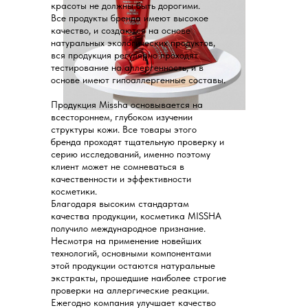
красоты не должны быть дорогими.
Все продукты бренда имеют высокое
качество, и создаются на основе
натуральных экологических продуктов,
вся продукция регулярно проходят
тестирование на аллергенность, и в
основе имеют гипоаллергенные составы.
Продукция Missha основывается на
всестороннем, глубоком изучении
структуры кожи. Все товары этого
бренда проходят тщательную проверку и
серию исследований, именно поэтому
клиент может не сомневаться в
качественности и эффективности
косметики.
Благодаря высоким стандартам
качества продукции, косметика MISSHA
получило международное признание.
Несмотря на применение новейших
технологий, основными компонентами
этой продукции остаются натуральные
экстракты, прошедшие наиболее строгие
проверки на аллергические реакции.
Ежегодно компания улучшает качество