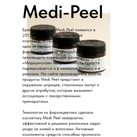
Medi-Peel
Бренд косметики Medi-Peel появился в
2012 году благодаря корейской
компании SKINIDEA. Основатели марки
одни из первых внедрили в косметику
фармацевтические технологии и стали
производить корейскую космецевтику.
«Медицинская» направленность средств
подчеркивается и в названии бренда, и в
рекламе. На сайте производителя многие
продукты Medi Peel предстают в
окружении шприцев, стеклянных ампул и
других атрибутов, которые вызывают
ассоциации с лекарственными
препаратами.
Технологии из фармацевтики сделали
косметику Medi Peel невероятно
эффективной в решении различных задач
ухода за кожей и волосами. Активные
компоненты средств способны проникать