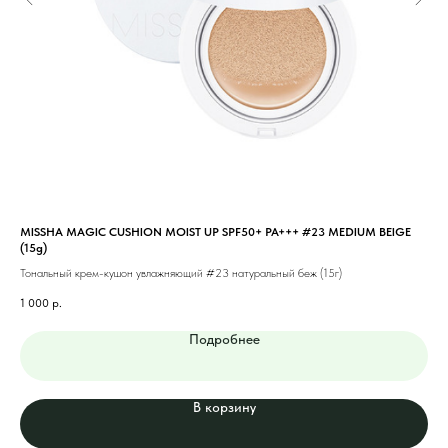
MISSHA MAGIC CUSHION MOIST UP SPF50+ PA+++ #23 MEDIUM BEIGE
MIS
(15g)
Тон
Тональный крем-кушон увлажняющий #23 натуральный беж (15г)
1 1
1 000
р.
Подробнее
В корзину