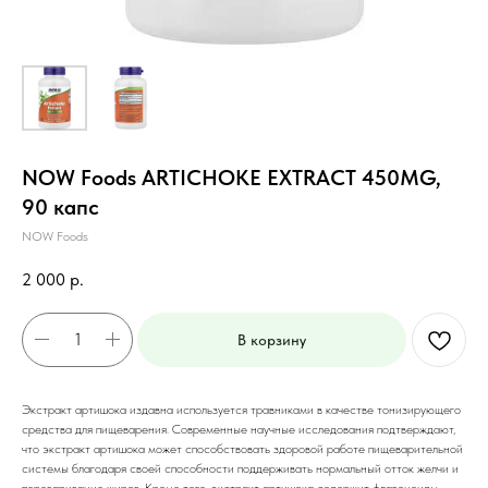
NOW Foods ARTICHOKE EXTRACT 450MG,
90 капс
NOW Foods
2 000
р.
В корзину
Экстракт артишока издавна используется травниками в качестве тонизирующего
средства для пищеварения. Современные научные исследования подтверждают,
что экстракт артишока может способствовать здоровой работе пищеварительной
системы благодаря своей способности поддерживать нормальный отток желчи и
переваривание жиров. Кроме того, экстракт артишока содержит флавоноиды