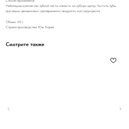
Способ применения :
Небольшое количество зубной пасты нанести на зубную щетку. Чистить зубы
круговыми движениями, одновременно аккуратно массируя десна.
Объем: 60 г
Страна производства: Юж. Корея
Смотрите также