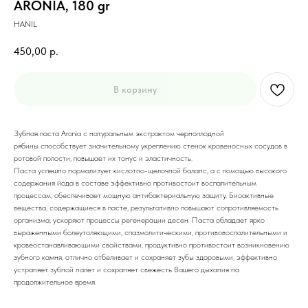
ARONIA, 180 gr
HANIL
450,00
р.
В корзину
Зубная паста Aronia с натуральным экстрактом черноплодной
рябины способствует значительному укреплению стенок кровеносных сосудов в
ротовой полости, повышает их тонус и эластичность.
Паста успешно нормализует кислотно-щелочной баланс, а с помощью высокого
содержания йода в составе эффективно противостоит воспалительным
процессам, обеспечивает мощную антибактериальную защиту. Биоактивные
вещества, содержащиеся в пасте, результативно повышают сопротивляемость
организма, ускоряют процессы регенерации десен. Паста обладает ярко
выраженными болеутоляющими, спазмолитическими, противовоспалительными и
кровеостанавливающими свойствами, продуктивно противостоит возникновению
зубного камня, отлично отбеливает и сохраняет зубы здоровыми, эффективно
устраняет зубной налет и сохраняет свежесть Вашего дыхания на
продолжительное время.