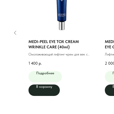
 BIOME
MEDI-PEEL EYE TOX CREAM
MEDI
 (30ml)
WRINKLE CARE (40ml)
EYE 
ми (30мл)
Омолаживающий лифтинг-крем для век с
Лифти
пептидным комплексом (40мл)
1 400
р.
2 00
Подробнее
В корзину