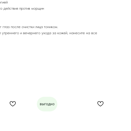
огией
го действия против морщин
г глаз после очистки лица тоником.
п утреннего и вечернего ухода за кожей, нанесите на все
выгодно
н