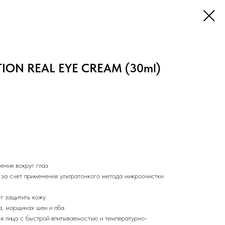
ION REAL EYE CREAM (30ml)
ения вокруг глаз
за счет применения ультратонкого метода микроочистки
т защитить кожу.
а, морщинах шеи и лба
я лица с быстрой впитываемостью и температурно-