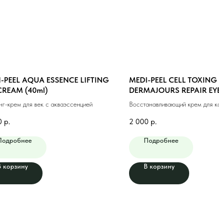
-PEEL AQUA ESSENCE LIFTING
MEDI-PEEL CELL TOXING
CREAM (40ml)
DERMAJOURS REPAIR EY
(30ml)
нг-крем для век с акваэссенцией
Восстанавливающий крем для к
глаз (30мл)
0
р.
2 000
р.
Подробнее
Подробнее
В корзину
В корзину