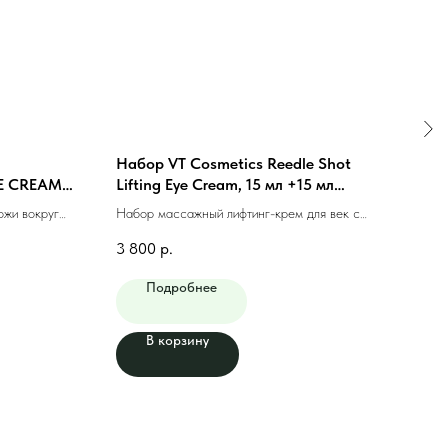
Набор VT Cosmetics Reedle Shot
VT C
E CREAM
Lifting Eye Cream, 15 мл +15 мл
Crea
(запаска)
ожи вокруг
Набор массажный лифтинг-крем для век с
Масс
микроиглами, 15 мл +15 мл (запаска)
микро
3 800
р.
2 70
Подробнее
В корзину