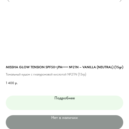
MISSHA GLOW TENSION SPF50+/PA+++ №21N – VANILLA (NEUTRAL) (15gr)
MI
BEI
Тональный кушон с гиалуроновой кислотой №21N (15гр)
Тон
1 400
р.
1 0
Подробнее
Нет в наличии