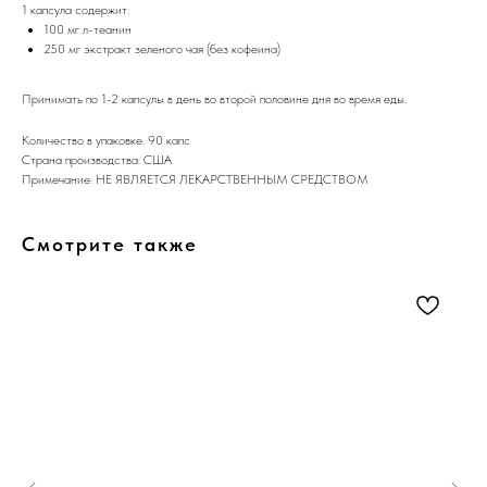
1 капсула содержит:
100 мг л-теанин
250 мг экстракт зеленого чая (без кофеина)
Принимать по 1-2 капсулы в день во второй половине дня во время еды.
Количество в упаковке: 90 капс
Страна производства: США
Примечание: НЕ ЯВЛЯЕТСЯ ЛЕКАРСТВЕННЫМ СРЕДСТВОМ
Смотрите также