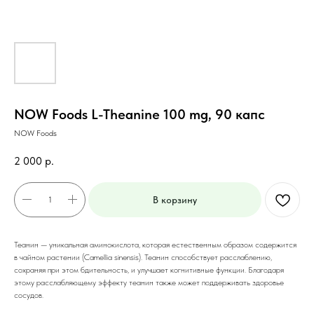
NOW Foods L-Theanine 100 mg, 90 капс
NOW Foods
2 000
р.
В корзину
Теанин — уникальная аминокислота, которая естественным образом содержится
в чайном растении (Camellia sinensis). Теанин способствует расслаблению,
сохраняя при этом бдительность, и улучшает когнитивные функции. Благодаря
этому расслабляющему эффекту теанин также может поддерживать здоровье
сосудов.