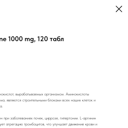
ne 1000 mg, 120 табл
инокислот, вырабатываемых организмом. Аминокислоты
ма, являются строительными блоками всех наших клеток и
а.
 при заболеваниях почек, циррозе, гипертонии. L-аргинин
ет агрегацию тромбоцитов, что улучшает движение крови и