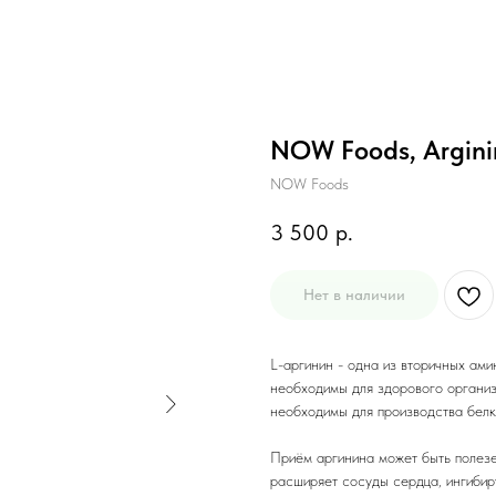
NOW Foods, Argini
NOW Foods
3 500
р.
Нет в наличии
L-аргинин - одна из вторичных ам
необходимы для здорового организ
необходимы для производства белк
Приём аргинина может быть полезен
расширяет сосуды сердца, ингибиру