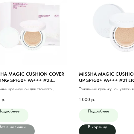
SHA MAGIC CUSHION COVER
MISSHA MAGIC CUSHIO
ING SPF50+ PA+++ #23
UP SPF50+ PA+++ #21 LI
UM BEIGE (15ml)
(15g)
ьный крем-кушон для стойкого
Тональный крем-кушон увлажн
жа #23 натуральный беж (15мл)
светлый бежевый (15г)
0
р.
1 000
р.
Подробнее
Подробнее
Нет в наличии
В корзину