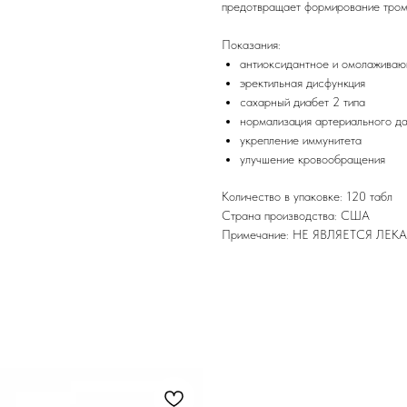
предотвращает формирование тром
Показания:
антиоксидантное и омолажива
эректильная дисфункция
сахарный диабет 2 типа
нормализация артериального д
укрепление иммунитета
улучшение кровообращения
Количество в упаковке: 120 табл
Страна производства: США
Примечание: НЕ ЯВЛЯЕТСЯ Л