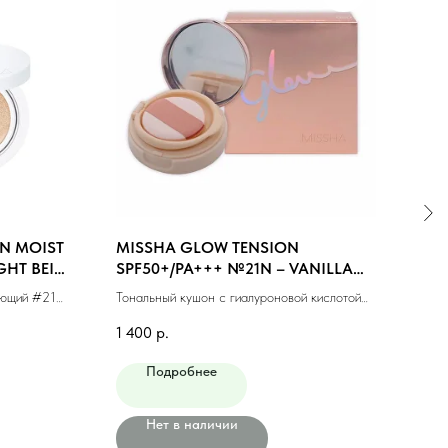
N MOIST
MISSHA GLOW TENSION
MIS
GHT BEIGE
SPF50+/PA+++ №21N – VANILLA
LAS
(NEUTRAL) (15gr)
BEIG
яющий #21
Тональный кушон с гиалуроновой кислотой
Тонал
№21N (15гр)
макия
1 400
р.
1 00
Подробнее
Нет в наличии