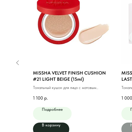
CUSHION
MISSHA VELVET FINISH CUSHION
MIS
l)
#21 LIGHT BEIGE (15ml)
LAST
MEDI
товым
Тональный кушон для лица с матовым
Тонал
(15мл)
финишем #21 светлый бежевый
макия
1 100
р.
1 00
Подробнее
В корзину