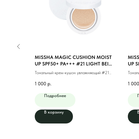
N COVER
MISSHA MAGIC CUSHION MOIST
MIS
#23
UP SPF50+ PA+++ #21 LIGHT BEIGE
UP S
(15g)
BEIG
кого
Тональный крем-кушон увлажняющий #21
Тонал
15мл)
светлый бежевый (15г)
натур
1 000
р.
1 00
Подробнее
В корзину