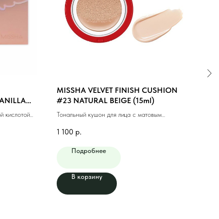
MISSHA VELVET FINISH CUSHION
MIS
VANILLA
#23 NATURAL BEIGE (15ml)
LAS
BEIG
й кислотой
Тональный кушон для лица с матовым
Тонал
финишем #23 натуральный беж (15мл)
макия
1 100
р.
1 00
Подробнее
В корзину