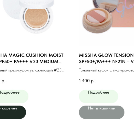
SHA MAGIC CUSHION MOIST
MISSHA GLOW TENSION
PF50+ PA+++ #23 MEDIUM
SPF50+/PA+++ №21N – 
E (15g)
(NEUTRAL) (15gr)
ьный крем-кушон увлажняющий #23
Тональный кушон с гиалуроново
альный беж (15г)
№21N (15гр)
0
р.
1 400
р.
Подробнее
Подробнее
В корзину
Нет в наличии