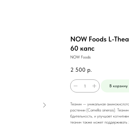
NOW Foods L-Thean
60 капс
NOW Foods
2 500
р.
В корзину
Теанин — уникальная аминокислота
растении (Camellia sinensis). Теан
бдительность, и улучшает когнити
теанин также может поддерживать 