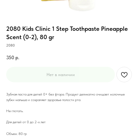
2080 Kids Clinic 1 Step Toothpaste Pineapple
Scent (0-2), 80 gr
2080
350
р.
Нет в наличии
Зубная паста для детей 0+ без фтора. Продукт деликатно очищает молочные
зубки малыша и сохраняет здоровье полости рта.
Не глотать.
Для детей от 0 до 2-х лет
Объем: 80 гр