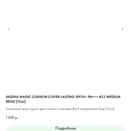
MISSHA MAGIC CUSHION COVER LASTING SPF50+ PA+++ #23 MEDIUM
MIS
BEIGE (15ml)
Тон
Тональный крем-кушон для стойкого макияжа #23 натуральный беж (15мл)
1 0
1 000
р.
Подробнее