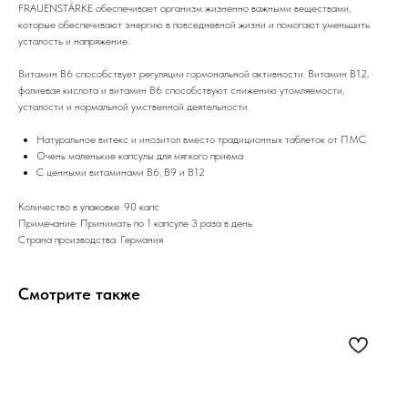
FRAUENSTÄRKE обеспечивает организм жизненно важными веществами,
которые обеспечивают энергию в повседневной жизни и помогают уменьшить
усталость и напряжение.
Витамин В6 способствует регуляции гормональной активности. Витамин B12,
фолиевая кислота и витамин B6 способствуют снижению утомляемости,
усталости и нормальной умственной деятельности.
Натуральное витекс и инозитол вместо традиционных таблеток от ПМС
Очень маленькие капсулы для мягкого приема
С ценными витаминами B6, B9 и B12
Количество в упаковке: 90 капс
Примечание: Принимать по 1 капсуле 3 раза в день
Страна производства: Германия
Смотрите также