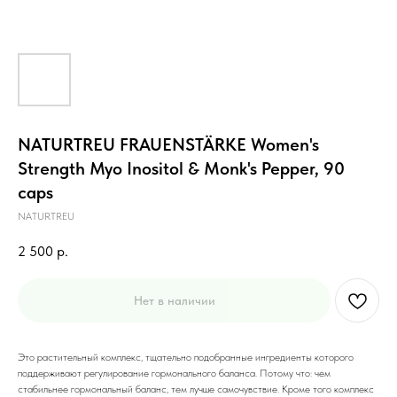
NATURTREU FRAUENSTÄRKE Women's
Strength Myo Inositol & Monk's Pepper, 90
caps
NATURTREU
2 500
р.
Нет в наличии
Это растительный комплекс, тщательно подобранные ингредиенты которого
поддерживают регулирование гормонального баланса. Потому что: чем
стабильнее гормональный баланс, тем лучше самочувствие. Кроме того комплекс