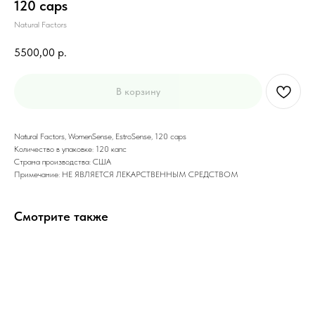
120 caps
Natural Factors
5500,00
р.
В корзину
Natural Factors, WomenSense, EstroSense, 120 caps
Количество в упаковке: 120 капс
Страна производства: США
Примечание: НЕ ЯВЛЯЕТСЯ ЛЕКАРСТВЕННЫМ СРЕДСТВОМ
Смотрите также