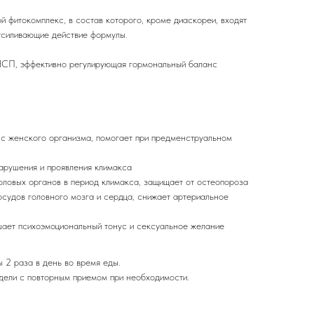
 фитокомплекс, в состав которого, кроме диаскореи, входят
усиливающие действие формулы.
НСП, эффективно регулирующая гормональный баланс
нс женского организма, помогает при предменструальном
арушения и проявления климакса
ловых органов в период климакса, защищает от остеопороза
судов головного мозга и сердца, снижает артериальное
шает психоэмоциональный тонус и сексуальное желание
 2 раза в день во время еды.
дели с повторным приемом при необходимости.