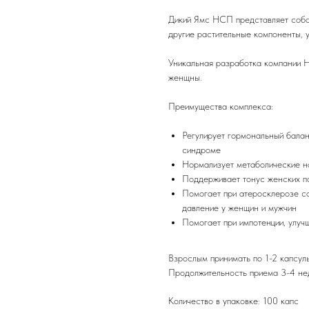
Дикий Ямс НСП представляет собой
другие растительные компоненты, 
Уникальная разработка компании 
женщны.
Преимущества комплекса:
Регулирует гормональный бала
синдроме
Нормализует метаболические н
Поддерживает тонус женских по
Помогает при атеросклерозе со
давление у женщин и мужчин
Помогает при импотенции, улуч
Взрослым принимать по 1-2 капсулы
Продолжительность приема 3-4 не
Количество в упаковке: 100 капс