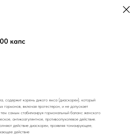
00 капс
а, содержит корень дикого ямса (диаскореи), который
х гормонов, включая прогестерон, и не допускает
 тем самым стабилизируя гормональный баланс женского
еское, антикоагулянтное, противоопухолевое действие.
олняют действие диаскореи, проявляя тонизирующее,
ивающее действие