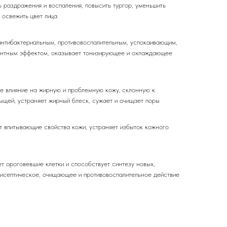
ь раздражения и воспаления, повысить тургор, уменьшить
 освежить цвет лица
антибактериальным, противовоспалительным, успокаивающим,
нтным эффектом, оказывает тонизирующее и охлаждающее
е влияние на жирную и проблемную кожу, склонную к
ыщей, устраняет жирный блеск, сужает и очищает поры
т впитывающие свойства кожи, устраняет избыток кожного
т ороговевшие клетки и способствует синтезу новых,
тисептическое, очищающее и противовоспалительное действие