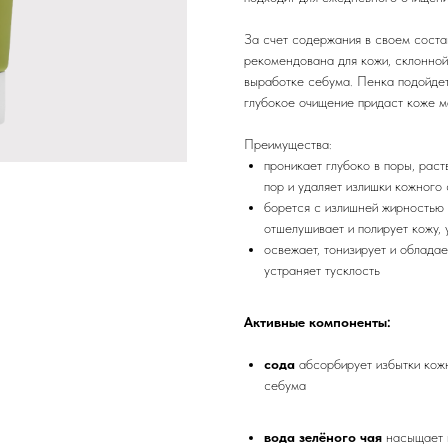
За счет содержания в своем соста
рекомендована для кожи, склонной
выработке себума. Пенка подойдет
глубокое очищение придаст коже ма
Преимущества:
проникает глубоко в поры, рас
пор и удаляет излишки кожного
борется с излишней жирностью 
отшелушивает и полирует кожу, 
освежает, тонизирует и обладае
устраняет тусклость
Активные компоненты:
сода
абсорбирует избытки кож
себума
вода зелёного чая
насыщает 