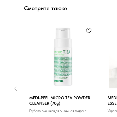
Смотрите также
EN PLUM
MEDI-PEEL MICRO TEA POWDER
MEDI
00 ml
CLEANSER (70g)
ESSE
ывания с
Глубоко очищающая энзимная пудра с
Укреп
чайным деревом (70г)
150 м