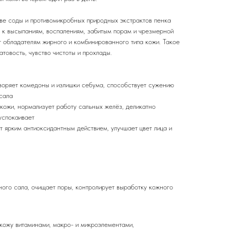
ве соды и противомикробных природных экстрактов пенка
 к высыпаниям, воспалениям, забитым порам и чрезмерной
 обладателям жирного и комбинированного типа кожи. Такое
товость, чувство чистоты и прохлады.
творяет комедоны и излишки себума, способствует сужению
 сала
кожи, нормализует работу сальных желёз, деликатно
успокаивает
т ярким антиоксидантным действием, улучшает цвет лица и
ного сала, очищает поры, контролирует выработку кожного
кожу витаминами, макро- и микроэлементами,