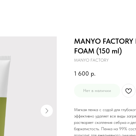
MANYO FACTORY 
FOAM (150 ml)
MANYO FACTORY
1 600
р.
Нет в наличии
Мягкая пенка с содой для глубоко
эффективно удаляет все виды загря
растворяет скопления себума и дел
бархатистость. Пенка на 99% сост
подходит для ежедневного очищени