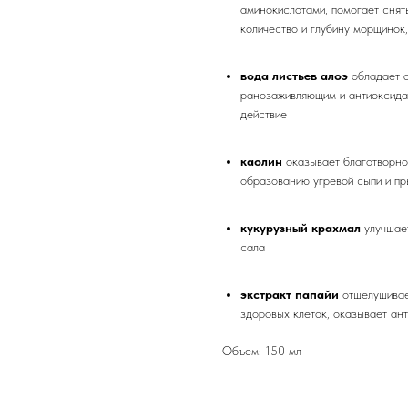
аминокислотами, помогает снят
количество и глубину морщинок,
вода листьев алоэ
обладает 
ранозаживляющим и антиоксида
действие
каолин
оказывает благотворно
образованию угревой сыпи и пр
кукурузный крахмал
улучшае
сала
экстракт папайи
отшелушивае
здоровых клеток, оказывает ан
Объем: 150 мл