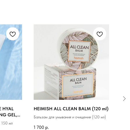
E HYAL
HEIMISH ALL CLEAN BALM (120 ml)
MED
NG GEL,
BAL
Бальзам для умывания и очищения (120 мл)
 150 мл
Успо
1 700
р.
основ