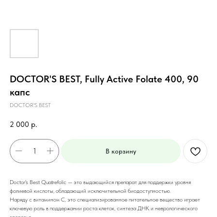
DOCTOR'S BEST, Fully Active Folate 400, 90
капс
DOCTOR'S BEST
2 000
р.
В корзину
Doctor's Best Quatrefolic — это выдающийся препарат для поддержки уровня
фолиевой кислоты, обладающий исключительной биодоступностью.
Наряду с витамином С, это специализированное питательное вещество играет
ключевую роль в поддержании роста клеток, синтеза ДНК и неврологического
здоровья.