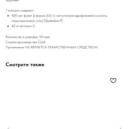
1 капсула содержит:
400 мкг фолат (в форме (6S)-5-метилтетрагидрофолиевой кислоты,
глюкозаминовой соли) (Quatrefolic®)
40 мг витамин С
Количество в упаковке: 90 капс
Страна производства: США
Примечание: НЕ ЯВЛЯЕТСЯ ЛЕКАРСТВЕННЫМ СРЕДСТВОМ
Смотрите также