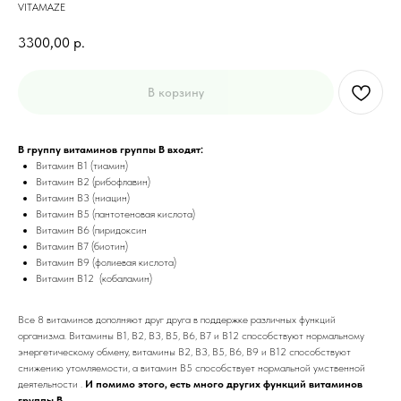
VITAMAZE
3300,00
р.
В корзину
В группу витаминов группы В входят:
Витамин B1 (тиамин)
Витамин B2 (рибофлавин)
Витамин B3 (ниацин)
Витамин B5 (пантотеновая кислота)
Витамин В6 (пиридоксин
Витамин B7 (биотин)
Витамин В9 (фолиевая кислота)
Витамин В12 (кобаламин)
Все 8 витаминов дополняют друг друга в поддержке различных функций
организма. Витамины B1, B2, B3, B5, B6, B7 и B12 способствуют нормальному
энергетическому обмену, витамины B2, B3, B5, B6, B9 и B12 способствуют
снижению утомляемости, а витамин B5 способствует нормальной умственной
деятельности .
И помимо этого, есть много других функций витаминов
группы В.