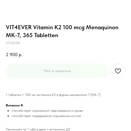
VIT4EVER Vitamin K2 100 mcg Menaquinon
MK-7, 365 Tabletten
VIT4EVER
2 900
р.
Нет в наличии
1 таблетка = 100 мкг витамина К2 в форме менахинона 7 (MK-7)
Витамин К
способствует нормальной свертываемости крови
способствует поддержанию нормальных костей
Принимать по 1 табл в день с витамином Д3