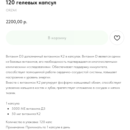
120 гелевых капсул
ORZAX
2200,00
р.
В корзину
Витамин D3 дополненный витамином К2 в капсулах. Витамин D является одним
из базовых витаминов, его необходимость подтверждается многочисленными
клиническими исследованиями. Обеспечивает поддержку иммунитета,
способствует полноценной работе сердечно-сосудистой системы, повышает
настроение и уровень энергии.
Вместе с витамином К2 регулирует фосфорно-кальциевый обмен, способствует
усвоению кальция в костях и зубах, препятствует отложению в сосудах и мягких
тканях.
1 капсула:
5000 МЕ витамина Д3
50 мкг витамина К2
Количество в упаковке: 120 капс
Примечание: Принимать по 1 капсуле в день