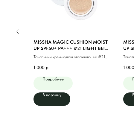
N COVER
MISSHA MAGIC CUSHION MOIST
MIS
#21 LIGHT
UP SPF50+ PA+++ #21 LIGHT BEIGE
UP S
(15g)
BEIG
кого
Тональный крем-кушон увлажняющий #21
Тонал
)
светлый бежевый (15г)
натур
1 000
р.
1 00
Подробнее
В корзину