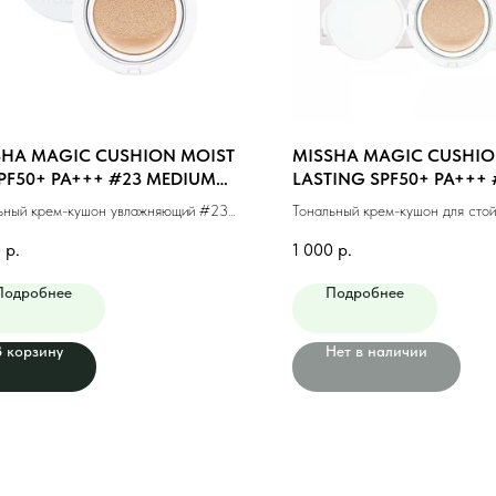
SHA MAGIC CUSHION MOIST
MISSHA MAGIC CUSHIO
PF50+ PA+++ #23 MEDIUM
LASTING SPF50+ PA+++ 
E (15g)
MEDIUM BEIGE (15ml)
ьный крем-кушон увлажняющий #23
Тональный крем-кушон для стой
альный беж (15г)
макияжа #23 натуральный беж 
0
р.
1 000
р.
Подробнее
Подробнее
В корзину
Нет в наличии