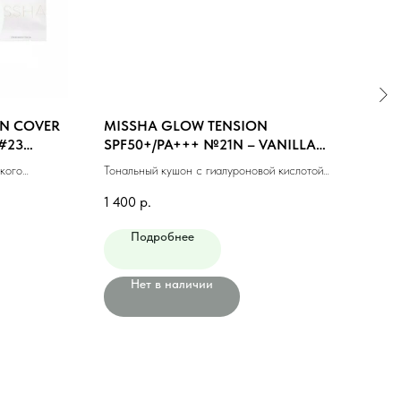
N COVER
MISSHA GLOW TENSION
MIS
#23
SPF50+/PA+++ №21N – VANILLA
#23
(NEUTRAL) (15gr)
кого
Тональный кушон с гиалуроновой кислотой
Тонал
(15мл)
№21N (15гр)
фини
1 400
р.
1 10
Подробнее
Нет в наличии