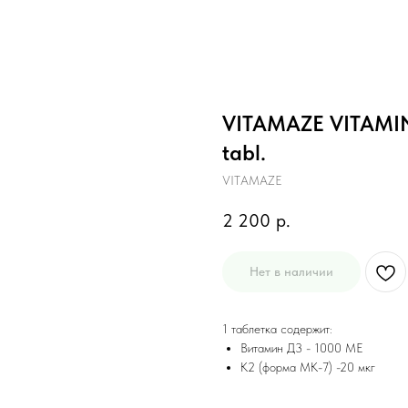
VITAMAZE VITAMIN 
tabl.
VITAMAZE
2 200
р.
Нет в наличии
1 таблетка содержит:
Витамин Д3 - 1000 МЕ
К2 (форма МК-7) -20 мкг