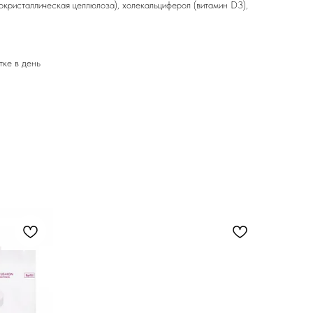
кристаллическая целлюлоза), холекальциферол (витамин D3),
тке в день