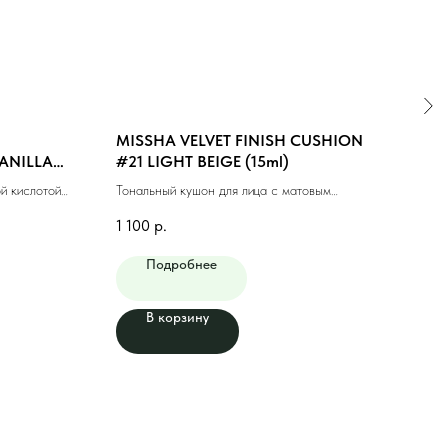
MISSHA VELVET FINISH CUSHION
MIS
VANILLA
#21 LIGHT BEIGE (15ml)
UP 
BEIG
й кислотой
Тональный кушон для лица с матовым
Тона
финишем #21 светлый бежевый
натур
1 100
р.
1 00
Подробнее
В корзину