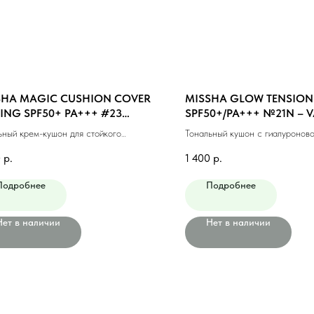
SHA MAGIC CUSHION COVER
MISSHA GLOW TENSION
ING SPF50+ PA+++ #23
SPF50+/PA+++ №21N – 
UM BEIGE (15ml)
(NEUTRAL) (15gr)
ьный крем-кушон для стойкого
Тональный кушон с гиалуроново
жа #23 натуральный беж (15мл)
№21N (15гр)
0
р.
1 400
р.
Подробнее
Подробнее
Нет в наличии
Нет в наличии