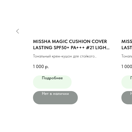
N MOIST
MISSHA MAGIC CUSHION COVER
MIS
GHT BEIGE
LASTING SPF50+ PA+++ #21 LIGHT
LAST
BEIGE (15ml)
MEDI
ющий #21
Тональный крем-кушон для стойкого
Тонал
макияжа #21 светлый беж (15мл)
макия
1 000
р.
1 00
Подробнее
Нет в наличии