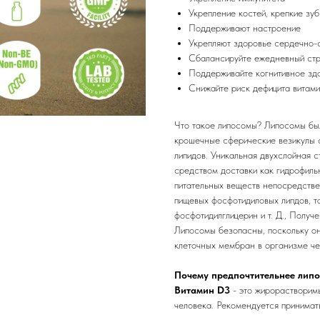
Укрепление костей, крепкие зу
Поддерживают настроение
Укрепляют здоровье сердечно-
Сбалансируйте ежедневный ст
Поддерживайте когнитивное зд
Снижайте риск дефицита витами
Что такое липосомы? Липосомы был
крошечные сферические везикулы с
липидов. Уникальная двухслойная 
средством доставки как гидрофиль
питательных веществ непосредстве
пищевых фосфотидиловых липдов, т
фосфотидилглицерин и т. Д., Получ
Липосомы безопасны, поскольку он
клеточных мембран в организме че
Почему предпочтительнее лип
Витамин D3
- это жирорастворим
человека. Рекомендуется принимать