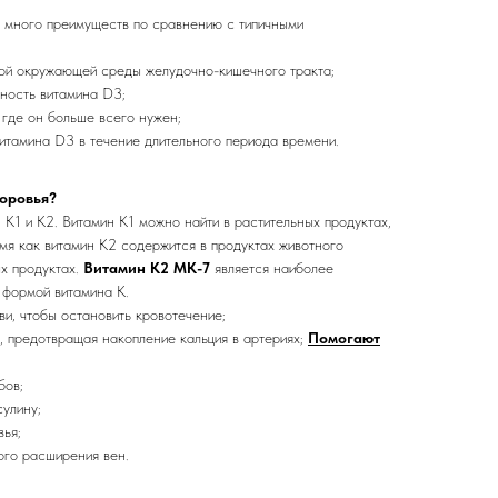
 много преимуществ по сравнению с типичными
ой окружающей среды желудочно-кишечного тракта;
ность витамина D3;
 где он больше всего нужен;
тамина D3 в течение длительного периода времени.
доровья?
К1 и К2. Витамин К1 можно найти в растительных продуктах,
ремя как витамин К2 содержится в продуктах животного
х продуктах.
Витамин К2 МК-7
является наиболее
 формой витамина К.
и, чтобы остановить кровотечение;
 предотвращая накопление кальция в артериях;
Помогают
бов;
сулину;
ья;
ого расширения вен.