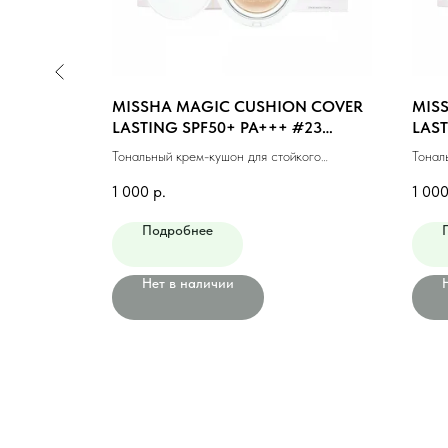
N MOIST
MISSHA MAGIC CUSHION COVER
MIS
GHT BEIGE
LASTING SPF50+ PA+++ #23
LAST
MEDIUM BEIGE (15ml)
BEIG
ющий #21
Тональный крем-кушон для стойкого
Тонал
макияжа #23 натуральный беж (15мл)
макия
1 000
р.
1 00
Подробнее
Нет в наличии