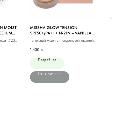
N MOIST
MISSHA GLOW TENSION
MIS
MEDIUM
SPF50+/PA+++ №21N – VANILLA
#23
(NEUTRAL) (15gr)
яющий #23
Тональный кушон с гиалуроновой кислотой
Тонал
№21N (15гр)
фини
1 400
р.
1 10
Подробнее
Нет в наличии