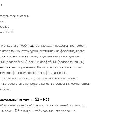
бы
сосудистой системы
ресс
оровье
на D и К
и открыты в 1965 году Бангхэмом и представляют собой
 двухслойной структурой, состоящей из фосфотидиловых
структура на основе липидов делает липосомы лучшим
ных (водолюбивых), так и гидрофобных (водобоязненных)
нно в клетки организма. Липосомы изготавливаются из
аких как фосфотидилхолин, фосфотидилсерин,
енных из подсолнечного, соевого или яичного желтка.
и встречаются в природе в качестве основных компонентов
ловека.
осомальный витамин D3 + K2?
ый витамин, известный как плохо усваиваемый организмом
 витамин D3 с пищей, чтобы усилить его усвоение.