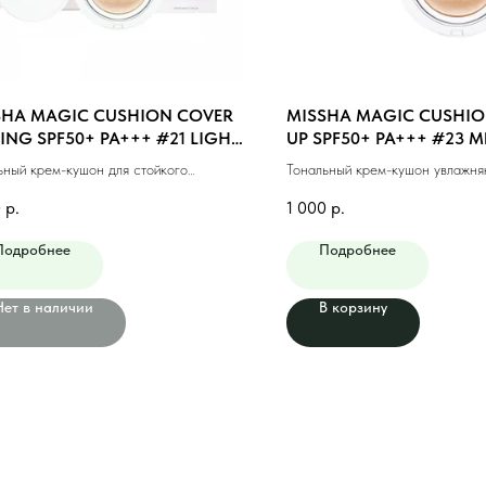
SHA MAGIC CUSHION COVER
MISSHA MAGIC CUSHIO
ING SPF50+ PA+++ #21 LIGHT
UP SPF50+ PA+++ #23 
E (15ml)
BEIGE (15g)
ьный крем-кушон для стойкого
Тональный крем-кушон увлажн
жа #21 светлый беж (15мл)
натуральный беж (15г)
0
р.
1 000
р.
Подробнее
Подробнее
Нет в наличии
В корзину