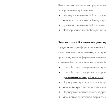
Липосомная технология предлагает
пероральными добавками:
Защищает витамин D3 от суров
Улучшают усвоение и биодоступ
Доставить витамин D3 в клетки,
Непрерывное высвобождение ви
Чем витамин К2 полезен для з
Существует две формы витамина К, 
таких как листовая зелень, в то в
происхождения и ферментированны
изученной и биологически активной
Способствует свертыванию кров
Способствует здоровью сердца,
доставить кальций в кости;
Поддержка крепких костей и зу
Улучшить чувствительность к ин
Поддержка когнитивного здоров
Улучшение симптомов варикозн