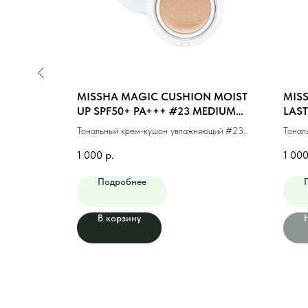
N MOIST
MISSHA MAGIC CUSHION MOIST
MIS
GHT BEIGE
UP SPF50+ PA+++ #23 MEDIUM
LAST
BEIGE (15g)
MEDI
ющий #21
Тональный крем-кушон увлажняющий #23
Тонал
натуральный беж (15г)
макия
1 000
р.
1 00
Подробнее
В корзину