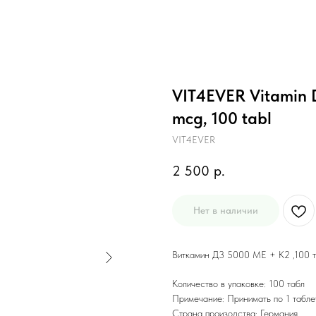
VIT4EVER Vitamin D
mcg, 100 tabl
VIT4EVER
2 500
р.
Нет в наличии
Виткамин Д3 5000 МЕ + К2 ,100 
Количество в упаковке: 100 табл
Примечание: Принимать по 1 табле
Страна произодства: Германия