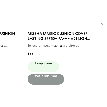
 CUSHION
MISSHA MAGIC CUSHION COVER
MIS
LASTING SPF50+ PA+++ #21 LIGHT
#23
BEIGE (15ml)
товым
Тональный крем-кушон для стойкого
Тонал
макияжа #21 светлый беж (15мл)
фини
1 000
р.
1 10
Подробнее
Нет в наличии