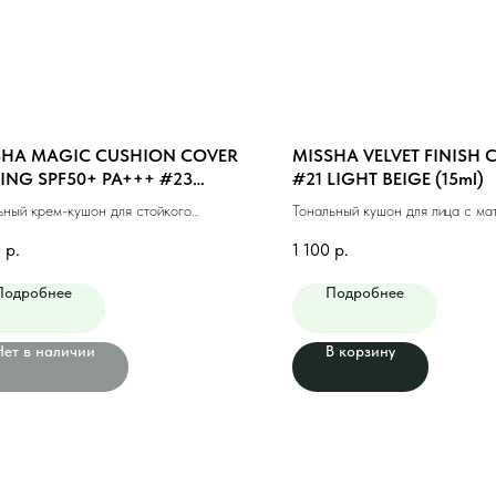
SHA MAGIC CUSHION COVER
MISSHA VELVET FINISH
ING SPF50+ PA+++ #23
#21 LIGHT BEIGE (15ml)
UM BEIGE (15ml)
ьный крем-кушон для стойкого
Тональный кушон для лица с ма
жа #23 натуральный беж (15мл)
финишем #21 светлый бежевый
0
р.
1 100
р.
Подробнее
Подробнее
Нет в наличии
В корзину