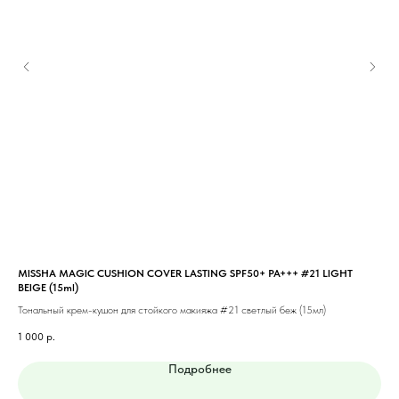
MISSHA MAGIC CUSHION COVER LASTING SPF50+ PA+++ #21 LIGHT
MIS
BEIGE (15ml)
Тон
Тональный крем-кушон для стойкого макияжа #21 светлый беж (15мл)
1 1
1 000
р.
Подробнее