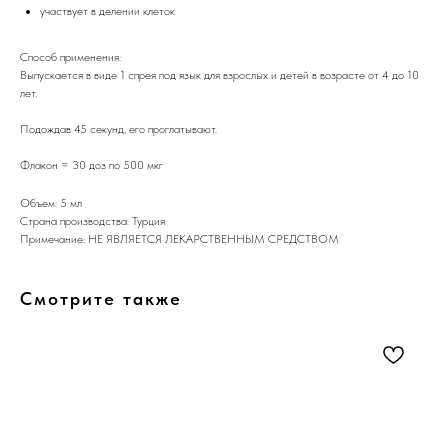
участвует в делении клеток
Способ применения:
Выпускается в виде 1 спрея под язык для взрослых и детей в возрасте от 4 до 10
лет.
Подождав 45 секунд, его проглатывают.
Флакон = 30 доз по 500 мкг
Объем: 5 мл
Страна производства: Турция
Примечание: НЕ ЯВЛЯЕТСЯ ЛЕКАРСТВЕННЫМ СРЕДСТВОМ
Смотрите также