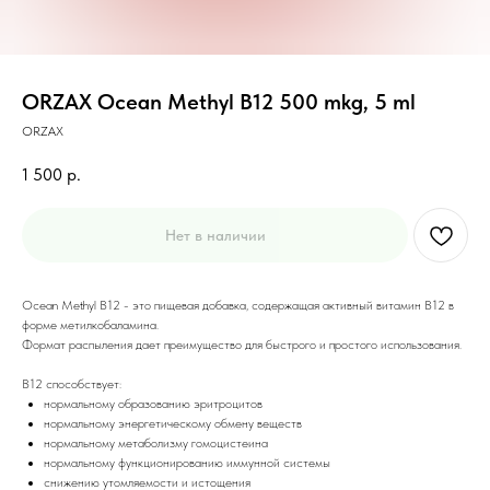
ORZAX Ocean Methyl B12 500 mkg, 5 ml
ORZAX
1 500
р.
Нет в наличии
Ocean Methyl B12 - это пищевая добавка, содержащая активный витамин B12 в
форме метилкобаламина.
Формат распыления дает преимущество для быстрого и простого использования.
B12 способствует:
нормальному образованию эритроцитов
нормальному энергетическому обмену веществ
нормальному метаболизму гомоцистеина
нормальному функционированию иммунной системы
снижению утомляемости и истощения