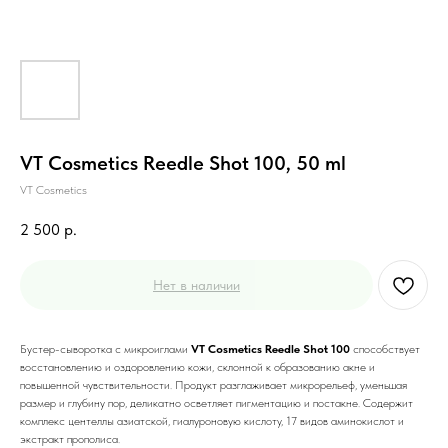
VT Cosmetics Reedle Shot 100, 50 ml
VT Cosmetics
2 500
р.
Нет в наличии
Бустер-сыворотка с микроиглами
VT Cosmetics Reedle Shot 100
способствует
восстановлению и оздоровлению кожи, склонной к образованию акне и
повышенной чувствительности. Продукт разглаживает микрорельеф, уменьшая
размер и глубину пор, деликатно осветляет пигментацию и постакне. Содержит
комплекс центеллы азиатской, гиалуроновую кислоту, 17 видов аминокислот и
экстракт прополиса.