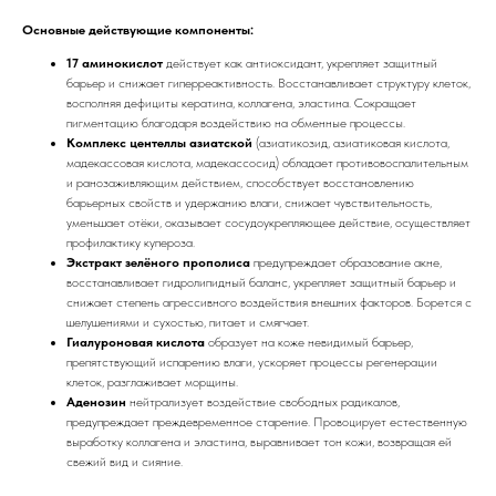
Основные действующие компоненты:
17 аминокислот
действует как антиоксидант, укрепляет защитный
барьер и снижает гиперреактивность. Восстанавливает структуру клеток,
восполняя дефициты кератина, коллагена, эластина. Сокращает
пигментацию благодаря воздействию на обменные процессы.
Комплекс центеллы азиатской
(азиатикозид, азиатиковая кислота,
мадекассовая кислота, мадекассосид)
обладает противовоспалительным
и ранозаживляющим действием, способствует восстановлению
барьерных свойств и удержанию влаги, снижает чувствительность,
уменьшает отёки, оказывает сосудоукрепляющее действие, осуществляет
профилактику купероза.
Экстракт зелёного прополиса
предупреждает образование акне,
восстанавливает гидролипидный баланс, укрепляет защитный барьер и
снижает степень агрессивного воздействия внешних факторов. Борется с
шелушениями и сухостью, питает и смягчает.
Гиалуроновая кислота
образует на коже невидимый барьер,
препятствующий испарению влаги, ускоряет процессы регенерации
клеток, разглаживает морщины.
Аденозин
нейтрализует воздействие свободных радикалов,
предупреждает преждевременное старение. Провоцирует естественную
выработку коллагена и эластина, выравнивает тон кожи, возвращая ей
свежий вид и сияние.