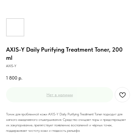
AXIS-Y Daily Purifying Treatment Toner, 200
ml
AXIS-Y
1 800
р.
Нет в наличии
Тоник для проблемной кожи AXIS-Y Daily Purifying Treatment Toner подходит для
мягкого ежедневного отшелушивания. Средство очищает поры и предотвращает
их закупоривание, препятствует появлению воспалений и чёрных точек,
поддерживает чистоту кожи и гладкость рельефа.