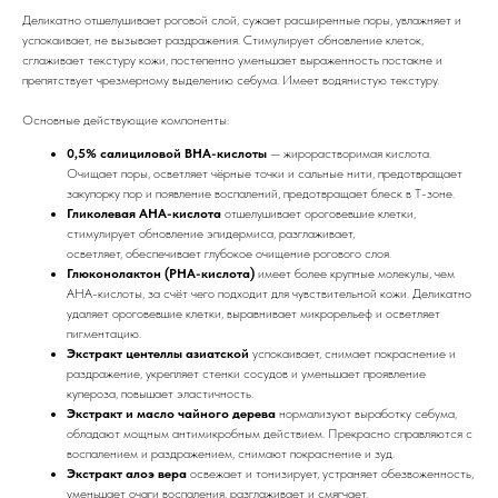
Деликатно отшелушивает роговой слой, сужает расширенные поры, увлажняет и
успокаивает, не вызывает раздражения. Стимулирует обновление клеток,
сглаживает текстуру кожи, постепенно уменьшает выраженность постакне и
препятствует чрезмерному выделению себума. Имеет водянистую текстуру.
Основные действующие компоненты:
0,5% салициловой BHA-кислоты
— жирорастворимая кислота.
Очищает поры, осветляет чёрные точки и сальные нити, предотвращает
закупорку пор и появление воспалений, предотвращает блеск в Т-зоне.
Гликолевая AHA-кислота
отшелушивает ороговевшие клетки,
стимулирует обновление эпидермиса, разглаживает,
осветляет, обеспечивает глубокое очищение рогового слоя.
Глюконолактон (PHA-кислота)
имеет более крупные молекулы, чем
AHA-кислоты, за счёт чего подходит для чувствительной кожи. Деликатно
удаляет ороговевшие клетки, выравнивает микрорельеф и осветляет
пигментацию.
Экстракт центеллы азиатской
успокаивает, снимает покраснение и
раздражение, укрепляет стенки сосудов и уменьшает проявление
купероза, повышает эластичность.
Экстракт и масло чайного дерева
нормализуют выработку себума,
обладают мощным антимикробным действием. Прекрасно справляются с
воспалением и раздражением, снимают покраснение и зуд.
Экстракт алоэ вера
освежает и тонизирует, устраняет обезвоженность,
уменьшает очаги воспаления, разглаживает и смягчает.