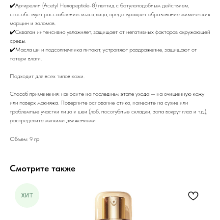
✔️Аргирелин (Acetyl Hexapeptide-8) пептид с ботулоподобным действием,
способствует расслаблению мышц лица, предотвращает образование мимических
морщин и заломов.
✔️Сквалан интенсивно увлажняет, защищает от негативных факторов окружающей
среды.
✔️Масла ши и подсолнечника питают, устраняют раздражение, защищают от
потери влаги.
Подходит для всех типов кожи.
Способ применения: наносите на последнем этапе ухода — на очищенную кожу
или поверх макияжа. Поверните основание стика, нанесите на сухие или
проблемные участки лица и шеи (лоб, носогубные складки, зона вокруг глаз и т.д.),
распределите мягкими движениями
Объем: 9 гр
Смотрите также
ХИТ