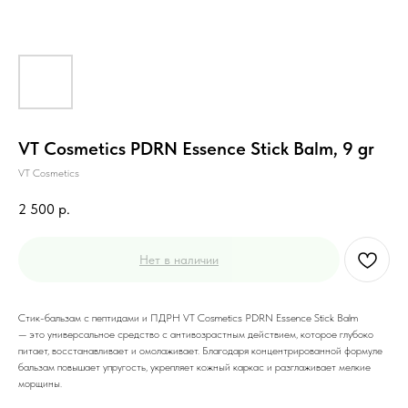
VT Cosmetics PDRN Essence Stick Balm, 9 gr
VT Cosmetics
2 500
р.
Нет в наличии
Стик-бальзам с пептидами и ПДРН VT Cosmetics PDRN Essence Stick Balm
— это универсальное средство с антивозрастным действием, которое глубоко
питает, восстанавливает и омолаживает. Благодаря концентрированной формуле
бальзам повышает упругость, укрепляет кожный каркас и разглаживает мелкие
морщины.