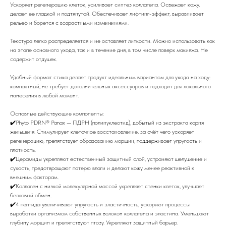
Ускоряет регенерацию клеток, усиливает синтез коллагена. Освежает кожу,
делает ее гладкой и подтянутой. Обеспечивает лифтинг-эффект, выравнивает
рельеф и борется с возрастными изменениями.
Текстура легко распределяется и не оставляет липкости. Можно использовать как
на этапе основного ухода, так и в течение дня, в том числе поверх макияжа. Не
содержит отдушек.
Удобный формат стика делает продукт идеальным вариантом для ухода на ходу:
компактный, не требует дополнительных аксессуаров и подходит для локального
нанесения в любой момент.
Основные действующие компоненты:
✔️Phyto PDRN® Panax — ПДРН (полинуклеотид), добытый из экстракта корня
женьшеня. Стимулирует клеточное восстановление, за счёт чего ускоряет
регенерацию, препятствует образованию морщин, поддерживает упругость и
плотность.
✔️Церамиды укрепляют естественный защитный слой, устраняют шелушение и
сухость, предотвращают потерю влаги и делают кожу менее реактивной к
внешним факторам.
✔️Коллаген с низкой молекулярной массой укрепляет стенки клеток, улучшает
белковый обмен.
✔️4 пептида увеличивают упругость и эластичность, ускоряют процессы
выработки организмом собственных волокон коллагена и эластина. Уменьшают
глубину морщин и препятствуют птозу. Укрепляют защитный барьер.