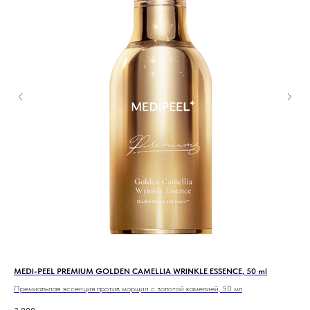
MEDI-PEEL PREMIUM GOLDEN CAMELLIA WRINKLE ESSENCE, 50 ml
ECO
Премиальная эссенция против морщин с золотой камелией, 50 мл
Ожи