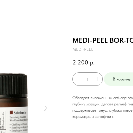
MEDI-PEEL BOR-T
MEDI-PEEL
2 200
р.
В корзину
Обладает выраженным anti-age эфф
глубину морщин, делает рельеф ли
поддерживает тонус, глубоко питае
керамидов и волюфилин.