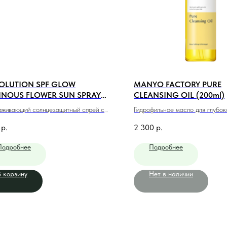
SOLUTION SPF GLOW
MANYO FACTORY PURE
INOUS FLOWER SUN SPRAY
CLEANSING OIL (200ml)
, 180 ml
живающий солнцезащитный спрей с
Гидрофильное масло для глубок
, 180 мл
кожи (200мл)
р.
2 300
р.
Подробнее
Подробнее
В корзину
Нет в наличии