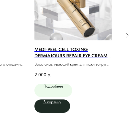
MEDI-PEEL CELL TOXING
MED
DERMAJOURS REPAIR EYE CREAM
CRE
(30ml)
ого очищения
Восстанавливающий крем для кожи вокруг
Подт
глаз (30мл)
комп
2 000
р.
1 80
Подробнее
В корзину