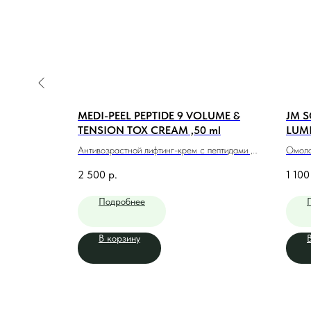
MEDI-PEEL PEPTIDE 9 VOLUME &
JM 
TENSION TOX CREAM ,50 ml
LUM
ROSE
лос, 700 мл
Антивозрастной лифтинг-крем с пептидами ,
Омола
50 мл
розой
2 500
р.
1 100
Подробнее
В корзину