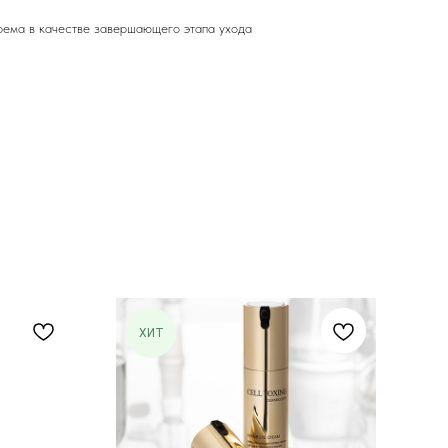
рема в качестве завершающего этапа ухода
ХИТ
Х