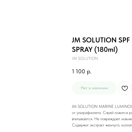
JM SOLUTION SPF
SPRAY (180ml)
JM SOLUTION
1 100
р.
Нет в наличии
JM SOLUTION MARINE LUMINOUS 
от ультрафиолета. Спрей ложится р
впитывается. Не повреждает макия
Содержит экстракт жемчуга, колла