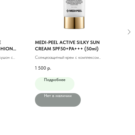
E
MEDI-PEEL ACTIVE SILKY SUN
MED
SHION
CREAM SPF50+PA+++ (50ml)
LAC
кушон с
Солнцезащитный крем с комплексом
Солн
пептидов и шёлка (50мл)
1 500
р.
1 50
Подробнее
Нет в наличии