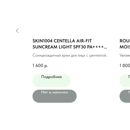
EF SUN
SKIN1004 CENTELLA AIR-FIT
ROUN
+ PA++++
SUNCREAM LIGHT SPF30 PA++++ ,
MOI
50 ml
SPF5
иками, 50
Солнцезащитный крем для лица с центеллой,
Увлаж
50 мл
берез
1 600
р.
1 80
Подробнее
Нет в наличии