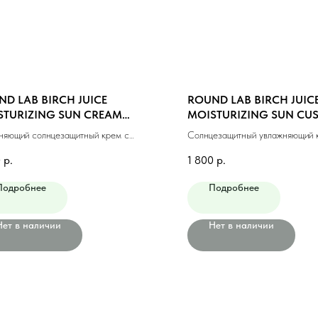
D LAB BIRCH JUICE
ROUND LAB BIRCH JUIC
STURIZING SUN CREAM
MOISTURIZING SUN CU
0+PA++++ , 50 ml
SPF50+ PA++++ ,15 ml
няющий солнцезащитный крем с
Солнцезащитный увлажняющий 
овым соком,50 мл
берёзовым соком, 15 мл
0
р.
1 800
р.
Подробнее
Подробнее
Нет в наличии
Нет в наличии