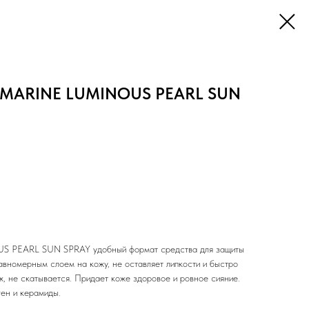
 MARINE LUMINOUS PEARL SUN
PEARL SUN SPRAY удобный формат средства для защиты
авномерным слоем на кожу, не оставляет липкости и быстро
ж, не скатывается. Придает коже здоровое и ровное сияние.
ген и керамиды.