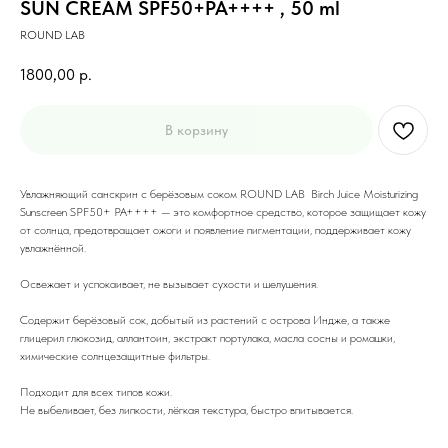
SUN CREAM SPF50+PA++++ , 50 ml
ROUND LAB
1800,00
р.
В корзину
Увлажняющий санскрин с берёзовым соком ROUND LAB Birch Juice Moisturizing
Sunscreen SPF50+ PA++++ — это комфортное средство, которое защищает кожу
от солнца, предотвращает ожоги и появление пигментации, поддерживает кожу
увлажнённой.
Освежает и успокаивает, не вызывает сухости и шелушения.
Содержит берёзовый сок, добытый из растений с острова Индже, а также
глицерил глюкозид, аллантоин, экстракт портулака, масла сосны и ромашки,
химические солнцезащитные фильтры.
Подходит для всех типов кожи.
Не выбеливает, без липкости, лёгкая текстура, быстро впитывается.