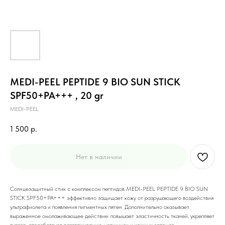
MEDI-PEEL PEPTIDE 9 BIO SUN STICK
SPF50+PA+++ , 20 gr
MEDI-PEEL
1 500
р.
Нет в наличии
Солнцезащитный стик с комплексом пептидов MEDI-PEEL PEPTIDE 9 BIO SUN
STICK SPF50+PA+++ эффективно защищает кожу от разрушающего воздействия
ультрафиолета и появления пигментных пятен. Дополнительно оказывает
выраженное омолаживающее действие: повышает эластичность тканей, укрепляет
тургор, способствует разглаживанию морщинок и кожных заломов.