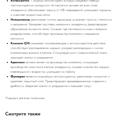
Астаксантин
— мощный антиоксидант, который называют главным
«антиоксидантом молодости». Астаксантин активен во всех слоях
эпидермиса, обеспечивает защиту от УФ-повреждений, уменьшает морщины
и осветляет возрастные пятна.
Ниацинамид
увеличивает синтез церамидов, устраняет сухость, стянутость
и шелушение. Замедляет доставку меланина к эпидермису, предотвращает
образование пигментнх пятен. Снижает чувствительность кожи к внешним
раздражителям, способствует производству коллагена и повышению
плотности.
Коэнзим Q10
оказывает омолаживающее и антиоксидантное действие,
способствует разглаживанию морщин, ускоряет регенерацию и синтез
коллагеновых волокон в клетках. Стимулирует рост соединительной ткани,
защищает клетки от разрушения.
Аденозин
активно влияет на производство коллагена, стимулирует
производство эластина в клетках эпидермиса, снижает количество морщин,
появляющихся с возрастом, уменьшает их глубину.
Фуллерен
является мощнейшим антиоксидантом, увеличивает иммунитет и
укрепляет защитный слой. Предотвращает преждевременное старение и
дряблость, оберегает клетки от разрушения и повышает тонус.
Подходит для всех типов кожи.
Смотрите также