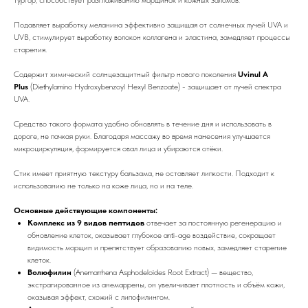
Подавляет выработку меланина эффективно защищая от солнечных лучей UVA и
UVB, стимулирует выработку волокон коллагена и эластина, замедляет процессы
старения.
Содержит химический солнцезащитный фильтр нового поколения
Uvinul A
Plus
(Diethylamino Hydroxybenzoyl Hexyl Benzoate) - защищает от лучей спектра
UVA.
Средство такого формата удобно обновлять в течение дня и использовать в
дороге, не пачкая руки. Благодаря массажу во время нанесения улучшается
микроциркуляция, формируется овал лица и убираются отёки.
Стик имеет приятную текстуру бальзама, не оставляет липкости. Подходит к
использованию не только на коже лица, но и на теле.
Основные действующие компоненты:
Комплекс из 9 видов пептидов
отвечает за постоянную регенерацию и
обновление клеток, оказывает глубокое anti-age воздействие, сокращает
видимость морщин и препятствует образованию новых, замедляет старение
клеток.
Волюфилин
(Anemarrhena Asphodeloides Root Extract) — вещество,
экстрагированное из анемаррены, он увеличивает плотность и объём кожи,
оказывая эффект, схожий с липофилингом.