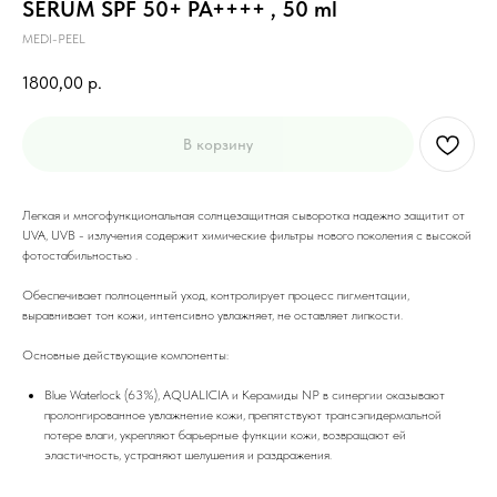
SERUM SPF 50+ PA++++ , 50 ml
MEDI-PEEL
1800,00
р.
В корзину
Легкая и многофункциональная солнцезащитная сыворотка надежно защитит от
UVA, UVB - излучения содержит химические фильтры нового поколения с высокой
фотостабильностью .
Обеспечивает полноценный уход, контролирует процесс пигментации,
выравнивает тон кожи, интенсивно увлажняет, не оставляет липкости.
Основные действующие компоненты:
Blue Waterlock (63%), AQUALICIA и Керамиды NP в синергии оказывают
пролонгированное увлажнение кожи, препятствуют трансэпидермальной
потере влаги, укрепляют барьерные функции кожи, возвращают ей
эластичность, устраняют шелушения и раздражения.