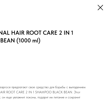
AL HAIR ROOT CARE 2 IN 1
EAN (1000 ml)
eaproce предлагают свое средство для борьбы с выпадением
AIR ROOT CARE 2 IN 1 SHAMPOO BLACK BEAN. Этот
, он еще увлажнит локоны, подарит им питание и сохранит