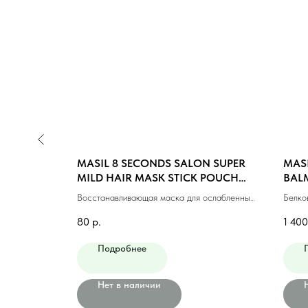
R HAIR
MASIL 8 SECONDS SALON SUPER
MASI
MILD HAIR MASK STICK POUCH
BALM
(8ml)
волос
Восстанавливающая маска для ослабленных
Белко
волос (8мл)
80
р.
1 400
Подробнее
Нет в наличии