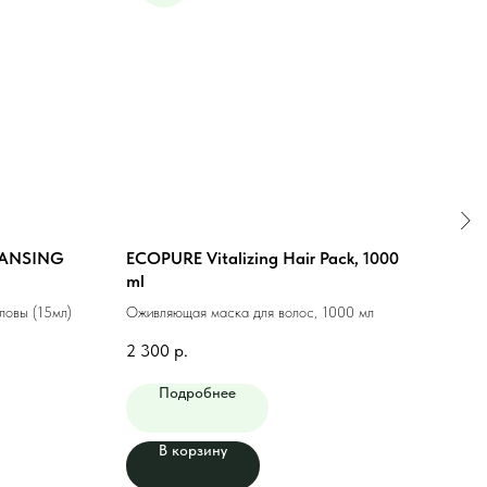
EANSING
ECOPURE Vitalizing Hair Pack, 1000
MAS
ml
AMP
ловы (15мл)
Оживляющая маска для волос, 1000 мл
Тоник
2 300
р.
300
Подробнее
В корзину