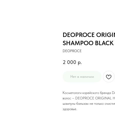
DEOPROCE ORIGIN
SHAMPOO BLACK B
DEOPROCE
2 000
р.
Нет в наличии
Косметологи корейского бренда D
волос – DEOPROCE ORIGINAL H
шампунь-бальзам не только очистит
здоровье.