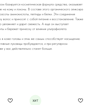
ором базируется косметическая формула средства, оказывает
е на кожу и локоны. В составе этого органического эликсира
асоты аминокислоты, пептиды и белки. Эти соединения
ру волос и приносят с собой питание и восстановление. Также
о увлажняет и дарит свежесть. А еще он выступает
ты и бережет прическу от влияния ультрафиолета.
к в коже головы и этим же самым способствует насыщению
тивные луковицы пробуждаются, и при регулярном
ве у вас действительно станет больше.
ХИТ