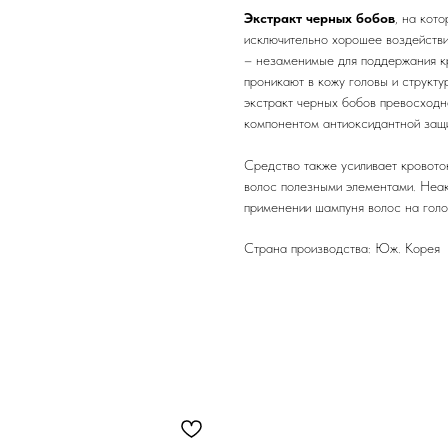
Экстракт черных бобов
, на кот
исключительно хорошее воздействи
– незаменимые для поддержания кр
проникают в кожу головы и структу
экстракт черных бобов превосходн
компонентом антиоксидантной защи
Средство также усиливает кровото
волос полезными элементами. Неак
применении шампуня волос на голо
Страна производства: Юж. Корея