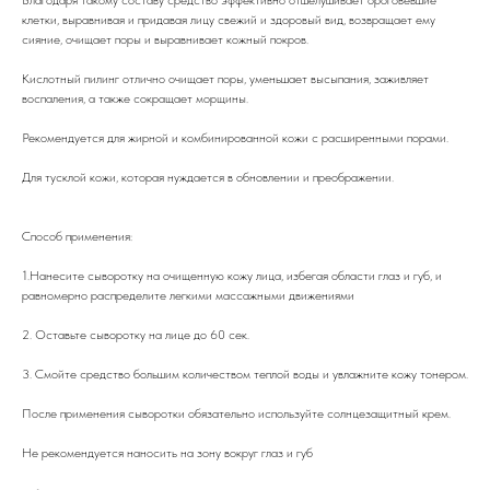
клетки, выравнивая и придавая лицу свежий и здоровый вид, возвращает ему
сияние, очищает поры и выравнивает кожный покров.
Кислотный пилинг отлично очищает поры, уменьшает высыпания, заживляет
воспаления, а также сокращает морщины.
Рекомендуется для жирной и комбинированной кожи с расширенными порами.
Для тусклой кожи, которая нуждается в обновлении и преображении.
Способ применения:
1.Нанесите сыворотку на очищенную кожу лица, избегая области глаз и губ, и
равномерно распределите легкими массажными движениями
2. Оставьте сыворотку на лице до 60 сек.
3. Смойте средство большим количеством теплой воды и увлажните кожу тонером.
После применения сыворотки обязательно используйте солнцезащитный крем.
Не рекомендуется наносить на зону вокруг глаз и губ