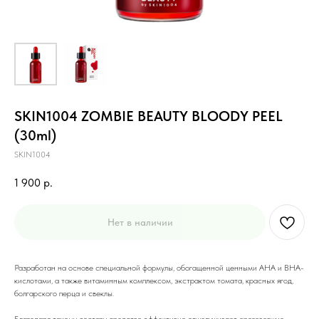
SKIN1004 ZOMBIE BEAUTY BLOODY PEEL
(30ml)
SKIN1004
1 900
р.
Нет в наличии
Разработан на основе специальной формулы, обогащенной ценными AHA и BHA-
кислотами, а также витаминным комплексом, экстрактом томата, красных ягод,
болгарского перца и свеклы.
Благодаря такому составу средство эффективно отшелушивает ороговевшие