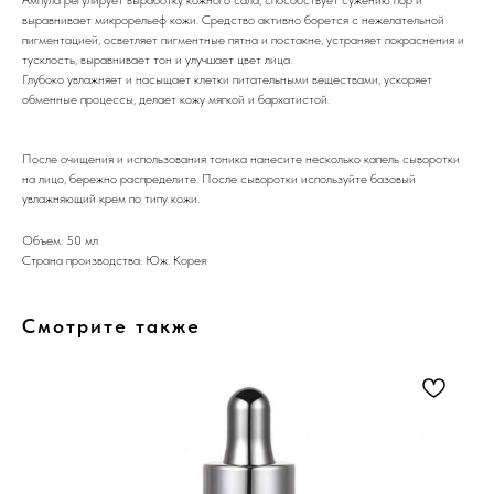
выравнивает микрорельеф кожи. Средство активно борется с нежелательной
пигментацией, осветляет пигментные пятна и постакне, устраняет покраснения и
тусклость, выравнивает тон и улучшает цвет лица.
Глубоко увлажняет и насыщает клетки питательными веществами, ускоряет
обменные процессы, делает кожу мягкой и бархатистой.
После очищения и использования тоника нанесите несколько капель сыворотки
на лицо, бережно распределите. После сыворотки используйте базовый
увлажняющий крем по типу кожи.
Объем: 50 мл
Страна производства: Юж. Корея
Смотрите также