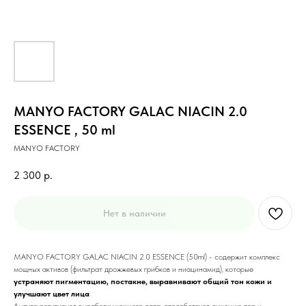
MANYO FACTORY GALAC NIACIN 2.0
ESSENCE , 50 ml
MANYO FACTORY
2 300
р.
Нет в наличии
MANYO FACTORY GALAC NIACIN 2.0 ESSENCE (50ml) - содержит комплекс
мощных активов (фильтрат дрожжевых грибков и ниацинамид), которые
устраняют пигментацию, постакне, выравнивают общий тон кожи и
улучшают цвет лица
.
Ампула регулирует выработку кожного сала, способствует сужению пор и