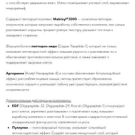
и способствует удержанию влаги. Мягко отшелушивает роговой слой, выравнивает
микрорельеф.
Содержит пептидный комплекс
Matrixyl®3000
— сочетание пептидов-
матрикинов, которые запускают выработку собственного коллагена, тем самым
разглаживают морщины, придают ровную текстуру, улучшают тон лица и
замедляют старение.
Формула богата
пептидом меди
(Copper Tripeptide-1), который не только
оказывает антивозрастной эффект, повышая упругость и разглаживая, но и
обеспечивает противовоспалительное действие, а также заживляет и
поддерживает здоровье клеток.
Аргирелин
(Acetyl Hexapeptide-8) в составе обеспечивает ботулоподобный
эффект, расслабляя лицевые мышцы, пептид препятствует образованию
мимических морщин и уменьшает глубину уже существующих, оказывая действие
миорелаксанта.
Дополнительные действующие компоненты:
EGF
(Oligopeptide-32, Oligopeptide-29, Rice sh-Oligopeptide-1) стимулируют
рост клеток, укрепляют, разглаживают и подтягивают кожу, повышают
выработку коллагена и эластина. В составе крема содержится растительный
эпидермальный фактор роста, извлечённый из риса.
Пуллулан
— полисахаридный полимер, оказывает сильнейший
антиоксидантный эффект. Создаёт на коже неощутимый слой, который