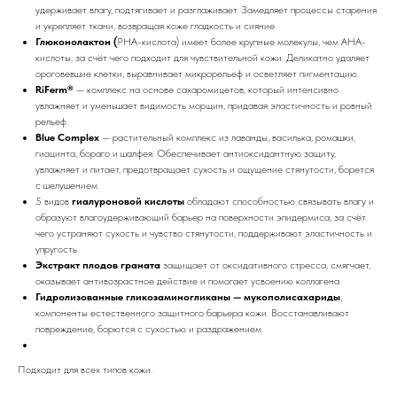
удерживает влагу, подтягивает и разглаживает. Замедляет процессы старения
и укрепляет ткани, возвращая коже гладкость и сияние.
Глюконолактон (
PHA-кислота) имеет более крупные молекулы, чем AHA-
кислоты, за счёт чего подходит для чувствительной кожи. Деликатно удаляет
ороговевшие клетки, выравнивает микрорельеф и осветляет пигментацию.
RiFerm®
— комплекс на основе сахаромицетов, который интенсивно
увлажняет и уменьшает видимость морщин, придавая эластичность и ровный
рельеф.
Blue Complex
— растительный комплекс из лаванды, василька, ромашки,
гиацинта, бораго и шалфея. Обеспечивает антиоксидантную защиту,
увлажняет и питает, предотвращает сухость и ощущение стянутости, борется
с шелушением.
5 видов
гиалуроновой кислоты
обладают способностью связывать влагу и
образуют влагоудерживающий барьер на поверхности эпидермиса, за счёт
чего устраняют сухость и чувство стянутости, поддерживают эластичность и
упругость.
Экстракт плодов граната
защищает от оксидативного стресса, смягчает,
оказывает антивозрастное действие и помогает усвоению коллагена.
Гидролизованные гликозаминогликаны — мукополисахариды
,
компоненты естественного защитного барьера кожи. Восстанавливают
повреждение, борются с сухостью и раздражением.
Подходит для всех типов кожи.