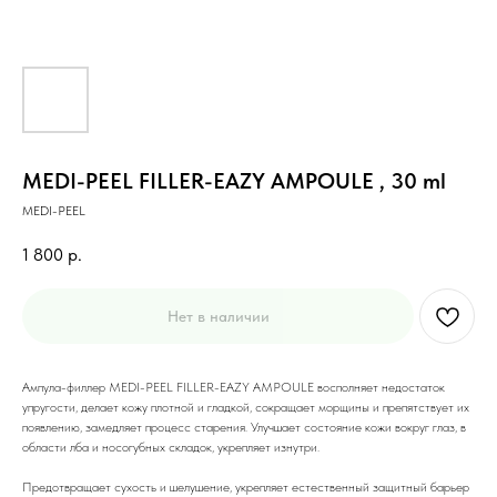
MEDI-PEEL FILLER-EAZY AMPOULE , 30 ml
MEDI-PEEL
1 800
р.
Нет в наличии
Ампула-филлер MEDI-PEEL FILLER-EAZY AMPOULE восполняет недостаток
упругости, делает кожу плотной и гладкой, сокращает морщины и препятствует их
появлению, замедляет процесс старения. Улучшает состояние кожи вокруг глаз, в
области лба и носогубных складок, укрепляет изнутри.
Предотвращает сухость и шелушение, укрепляет естественный защитный барьер