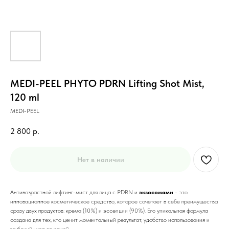
MEDI-PEEL PHYTO PDRN Lifting Shot Mist,
120 ml
MEDI-PEEL
2 800
р.
Нет в наличии
Антивозрастной лифтинг-мист для лица с PDRN и
экзосомами
- это
инновационное косметическое средство, которое сочетает в себе преимущества
сразу двух продуктов: крема (10%) и эссенции (90%). Его уникальная формула
создана для тех, кто ценит моментальный результат, удобство использования и
глубокий уход за кожей.