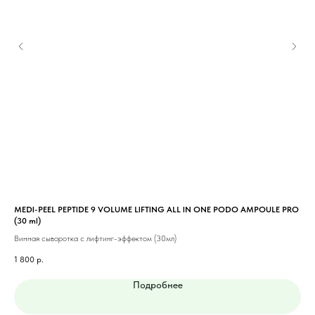
MEDI-PEEL PEPTIDE 9 VOLUME LIFTING ALL IN ONE PODO AMPOULE PRO
VT 
(30 ml)
Бус
Винная сыворотка с лифтинг-эффектом (30мл)
2 5
1 800
р.
Подробнее