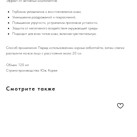
Эффект от активных компонентов:
Глубокое увлажнение и восстановление кожи;
Уменьшение раздражений и покраснений;
Повышение упругости, устранение признаков усталости;
Защита от негативного воздействия окружающей среды.
Подходит для всех типов кожи, включая чувствительную.
Способ применения: Перед использованием хорошо взболтайте, затем слегка
распылите на все лицо с расстояния около 20 см.
Объем: 120 мл
Страна производства: Юж. Корея
Смотрите также