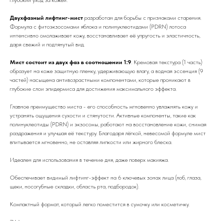
Двухфазный лифтинг-мист
разработан для борьбы с признаками старения.
Формула с фитоэкзосомами яблока и полинуклеотидами (PDRN) лотоса
интенсивно омолаживает кожу, восстанавливает её упругость и эластичность,
даря свежий и подтянутый вид.
Мист состоит из двух фаз в соотношении 1:9
. Кремовая текстура (1 часть)
образует на коже защитную пленку, удерживающую влагу, а водная эссенция (9
частей) насыщена антивозрастными компонентами, которые проникают в
глубокие слои эпидермиса для достижения максимального эффекта.
Главное преимущество миста - его способность мгновенно увлажнять кожу и
устранять ощущения сухости и стянутости. Активные компоненты, такие как
полинуклеотиды (PDRN) и экзосомы, работают на восстановление кожи, снимая
раздражения и улучшая её текстуру. Благодаря лёгкой, невесомой формуле мист
впитывается мгновенно, не оставляя липкости или жирного блеска.
Идеален для использования в течение дня, даже поверх макияжа.
Обеспечивает видимый лифтинг-эффект на 6 ключевых зонах лица (лоб, глаза,
щеки, носогубные складки, область рта, подбородок).
Компактный формат, который легко поместится в сумочку или косметичку.