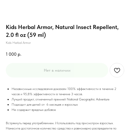
Kids Herbal Armor, Natural Insect Repellent,
2.0 fl oz (59 ml)
Kids Herbal Armor
1 000
р.
Нет в наличии
Независимые исследования доказали 100% эффективности в течение 2
часов и 95,8% эффективности в течение 3 часов.
Лучший продукт, отмеченный премией National Geographic Adventure
Подходит для детей от 6 месяцев и взрослых
Не содержит вредных добавок
Встряхнуть перед употреблением. Использовать под присмотром взрослых.
Нанесите достаточное количество средства и равномерно распределите по