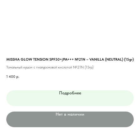
MISSHA GLOW TENSION SPF50+/PA+++ №21N – VANILLA (NEUTRAL) (15gr)
MIS
(15
Тональный кушон с гиалуроновой кислотой №21N (15гр)
Тон
1 400
р.
1 0
Подробнее
Нет в наличии