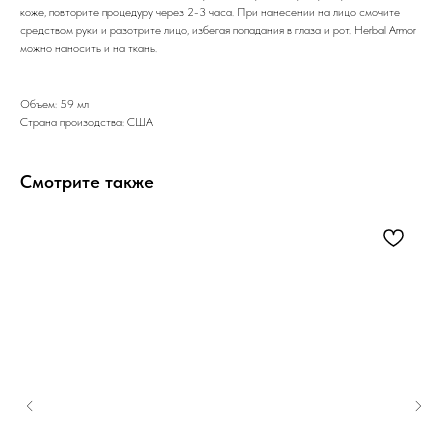
коже, повторите процедуру через 2-3 часа. При нанесении на лицо смочите
средством руки и разотрите лицо, избегая попадания в глаза и рот. Herbal Armor
можно наносить и на ткань.
Объем: 59 мл
Страна произодства: США
Смотрите также