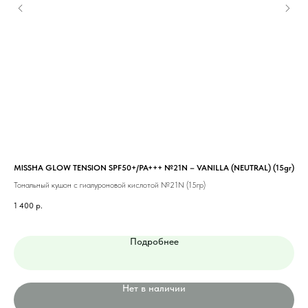
MISSHA GLOW TENSION SPF50+/PA+++ №21N – VANILLA (NEUTRAL) (15gr)
MIS
BEI
Тональный кушон с гиалуроновой кислотой №21N (15гр)
Тон
1 400
р.
1 0
Подробнее
Нет в наличии