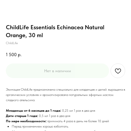
ChildLife Essentials Echinacea Natural
Orange, 30 ml
ChildLife
1 500
р.
Нет в наличии
Эхинацея ChildLife предназначена специально для младенцев и детей: выращена в
органических условиях и ароматизирована натуральным эфирным маслом
сладкого апельсина.
Младенцы от 6 месяцев до 1 года:
0,25 мл 1 раз в два дня
Дети старше 1 года:
0,5 мл 1 раз в два дня
По мере необходимости:
принимать 4 раза в день не более 10 дней
Перед применением хорошо взболтать.