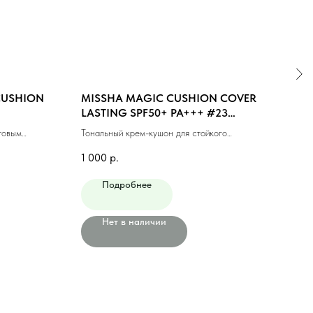
 CUSHION
MISSHA MAGIC CUSHION COVER
MIS
LASTING SPF50+ PA+++ #23
SPF
MEDIUM BEIGE (15ml)
(NEU
товым
Тональный крем-кушон для стойкого
Тонал
макияжа #23 натуральный беж (15мл)
№21N
1 000
р.
1 40
Подробнее
Нет в наличии