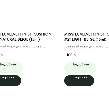
HA VELVET FINISH CUSHION
MISSHA VELVET FINISH
NATURAL BEIGE (15ml)
#21 LIGHT BEIGE (15ml)
ьный кушон для лица с матовым
Тональный кушон для лица с ма
ем #23 натуральный беж (15мл)
финишем #21 светлый бежевый
р.
1 100
р.
Подробнее
Подробнее
В корзину
В корзину