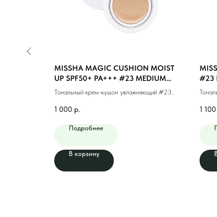
N MOIST
MISSHA MAGIC CUSHION MOIST
MISS
GHT BEIGE
UP SPF50+ PA+++ #23 MEDIUM
#23 
BEIGE (15g)
ющий #21
Тональный крем-кушон увлажняющий #23
Тонал
натуральный беж (15г)
финиш
1 000
р.
1 100
Подробнее
В корзину