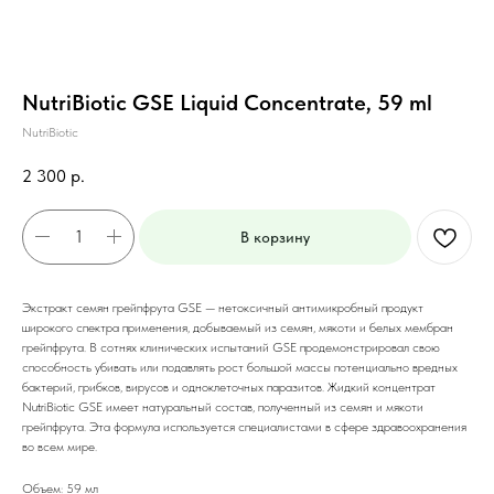
NutriBiotic GSE Liquid Concentrate, 59 ml
NutriBiotic
2 300
р.
В корзину
Экстракт семян грейпфрута GSE — нетоксичный антимикробный продукт
широкого спектра применения, добываемый из семян, мякоти и белых мембран
грейпфрута. В сотнях клинических испытаний GSE продемонстрировал свою
способность убивать или подавлять рост большой массы потенциально вредных
бактерий, грибков, вирусов и одноклеточных паразитов. Жидкий концентрат
NutriBiotic GSE имеет натуральный состав, полученный из семян и мякоти
грейпфрута. Эта формула используется специалистами в сфере здравоохранения
во всем мире.
Объем: 59 мл