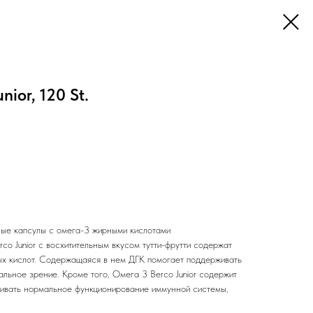
ior, 120 St.
ые капсулы с омега-3 жирными кислотами
o Junior с восхитительным вкусом тутти-фрутти содержат
ых кислот. Содержащаяся в нем ДГК помогает поддерживать
льное зрение. Кроме того, Омега 3 Berco Junior содержит
живать нормальное функционирование иммунной системы,