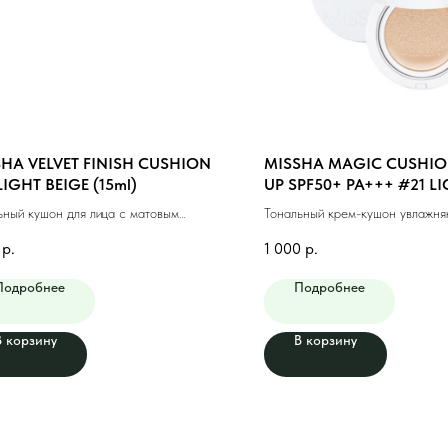
HA VELVET FINISH CUSHION
MISSHA MAGIC CUSHIO
LIGHT BEIGE (15ml)
UP SPF50+ PA+++ #21 LI
(15g)
ьный кушон для лица с матовым
Тональный крем-кушон увлажн
ем #21 светлый бежевый
светлый бежевый (15г)
р.
1 000
р.
Подробнее
Подробнее
В корзину
В корзину