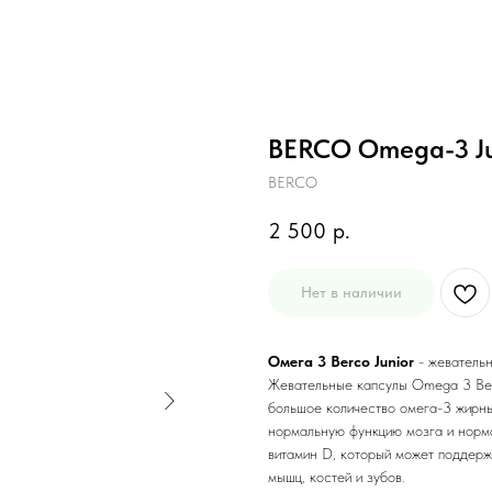
BERCO Omega-3 Jun
BERCO
2 500
р.
Нет в наличии
Омега 3 Berco Junior
- жевательн
Жевательные капсулы Omega 3 Berc
большое количество омега-3 жирн
нормальную функцию мозга и норма
витамин D, который может поддер
мышц, костей и зубов.