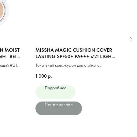
N MOIST
MISSHA MAGIC CUSHION COVER
MIS
GHT BEIGE
LASTING SPF50+ PA+++ #21 LIGHT
UP 
BEIGE (15ml)
BEIG
яющий #21
Тональный крем-кушон для стойкого
Тона
макияжа #21 светлый беж (15мл)
натур
1 000
р.
1 00
Подробнее
Нет в наличии