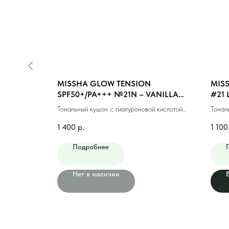
CUSHION
MISSHA GLOW TENSION
MISS
l)
SPF50+/PA+++ №21N – VANILLA
#21 
(NEUTRAL) (15gr)
товым
Тональный кушон с гиалуроновой кислотой
Тонал
(15мл)
№21N (15гр)
финиш
1 400
р.
1 100
Подробнее
Нет в наличии