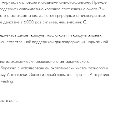
3 жирными кислотами и сильными антиоксидантами. Прежде
ль содержит исключительно хорошее соотношение омега-3 и
есте с астаксантином является природным антиоксидантом,
е действие в 6000 раз сильнее, чем витамин. С.
редиентов делает капсулы масла криля и капсулы жирных
ьной естественной поддержкой для поддержания нормальной
ны из экологически безопасного антарктического
 бережно с использованием экологически чистой технологии
му Антарктики. Экологический промысел криля в Антарктиде
vesting.
лы в день