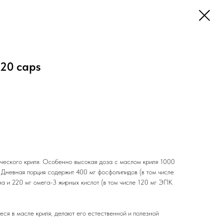
120 caps
ического криля. Особенно высокая доза с маслом криля 1000
. Дневная порция содержит 400 мг фосфолипидов (в том числе
на и 220 мг омега-3 жирных кислот (в том числе 120 мг ЭПК
ся в масле криля, делают его естественной и полезной