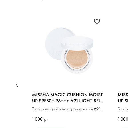
CUSHION
MISSHA MAGIC CUSHION MOIST
MIS
l)
UP SPF50+ PA+++ #21 LIGHT BEIGE
UP S
(15g)
BEIG
товым
Тональный крем-кушон увлажняющий #21
Тонал
(15мл)
светлый бежевый (15г)
натур
1 000
р.
1 00