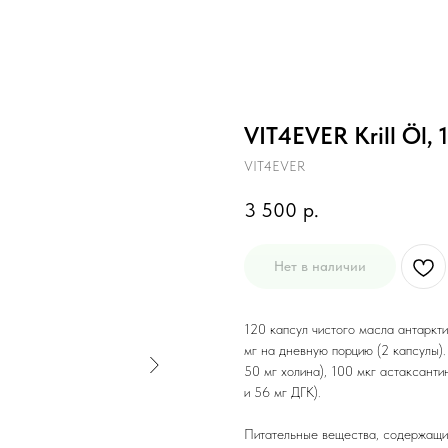
VIT4EVER Krill Öl, 
VIT4EVER
3 500
р.
Нет в наличии
120 капсул чистого масла антаркт
мг на дневную порцию (2 капсулы)
50 мг холина), 100 мкг астаксанти
и 56 мг ДГК).
Питательные вещества, содержащие