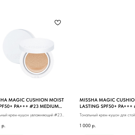
SHA MAGIC CUSHION MOIST
MISSHA MAGIC CUSHIO
PF50+ PA+++ #23 MEDIUM
LASTING SPF50+ PA+++ 
E (15g)
BEIGE (15ml)
ьный крем-кушон увлажняющий #23
Тональный крем-кушон для стой
альный беж (15г)
макияжа #21 светлый беж (15м
0
р.
1 000
р.