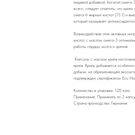
пищевой добавкой, богатой омега-
всего, следует отметить, что кри
омега-6 жирных кислот (15:1) и вм
который оказывает антиоксидантно
Взаимодействие этих активных инг
кислот с маслом омега-3 оптимал
работы сердца, мозга и зрения.
Капсулы с маслом криля изготовле
криля. Криль добывается особенно
добычи, не обременяющей экосисте
подтвержден сертификатом Eco Har
Количество в упаковке: 120 капс
Примечание: Принимать по 2 капсу
Страна произодства: Германия