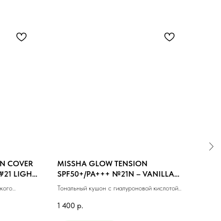
N COVER
MISSHA GLOW TENSION
MIS
#21 LIGHT
SPF50+/PA+++ №21N – VANILLA
#21 
(NEUTRAL) (15gr)
кого
Тональный кушон с гиалуроновой кислотой
Тонал
л)
№21N (15гр)
фини
1 400
р.
1 10