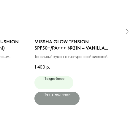
 CUSHION
MISSHA GLOW TENSION
MIS
l)
SPF50+/PA+++ №21N – VANILLA
#21 
(NEUTRAL) (15gr)
товым
Тональный кушон с гиалуроновой кислотой
Тонал
(15мл)
№21N (15гр)
фини
1 400
р.
1 10
Подробнее
Нет в наличии