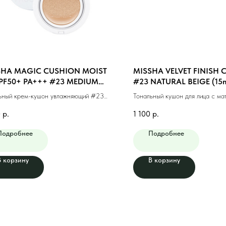
SHA MAGIC CUSHION MOIST
MISSHA VELVET FINISH
PF50+ PA+++ #23 MEDIUM
#23 NATURAL BEIGE (15m
E (15g)
ьный крем-кушон увлажняющий #23
Тональный кушон для лица с ма
альный беж (15г)
финишем #23 натуральный беж 
0
р.
1 100
р.
Подробнее
Подробнее
В корзину
В корзину