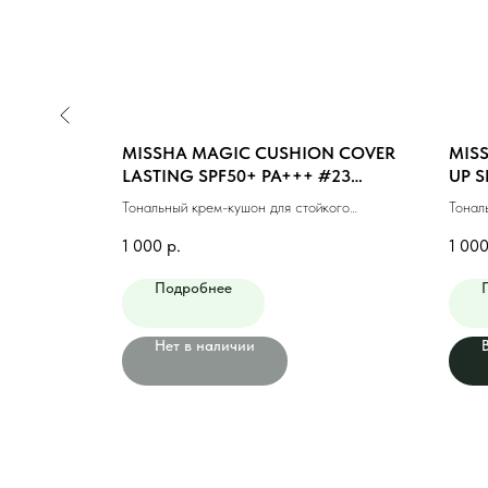
N MOIST
MISSHA MAGIC CUSHION COVER
MIS
GHT BEIGE
LASTING SPF50+ PA+++ #23
UP S
MEDIUM BEIGE (15ml)
BEIG
ющий #21
Тональный крем-кушон для стойкого
Тонал
макияжа #23 натуральный беж (15мл)
натур
1 000
р.
1 00
Подробнее
Нет в наличии