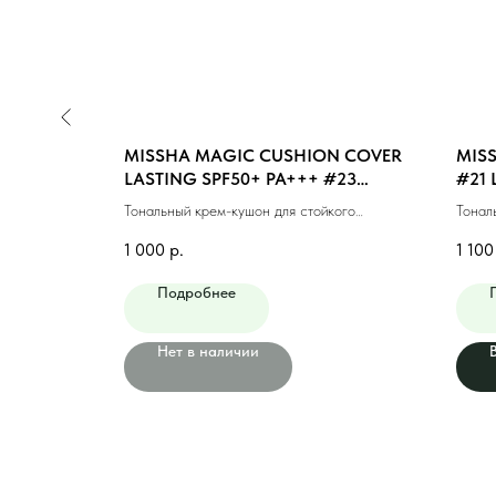
N COVER
MISSHA MAGIC CUSHION COVER
MISS
#21 LIGHT
LASTING SPF50+ PA+++ #23
#21 
MEDIUM BEIGE (15ml)
кого
Тональный крем-кушон для стойкого
Тонал
)
макияжа #23 натуральный беж (15мл)
финиш
1 000
р.
1 100
Подробнее
Нет в наличии