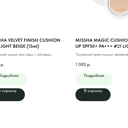
HA VELVET FINISH CUSHION
MISSHA MAGIC CUSHIO
LIGHT BEIGE (15ml)
UP SPF50+ PA+++ #21 LI
(15g)
ьный кушон для лица с матовым
Тональный крем-кушон увлажн
ем #21 светлый бежевый
светлый бежевый (15г)
р.
1 000
р.
Подробнее
Подробнее
В корзину
В корзину