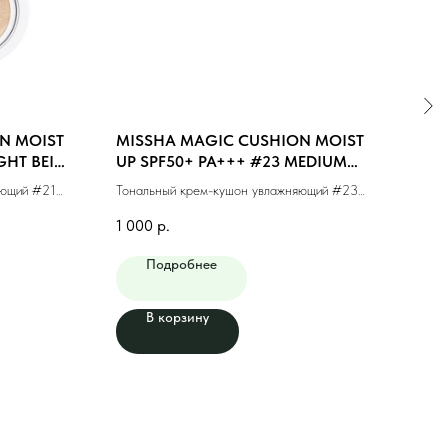
N MOIST
MISSHA MAGIC CUSHION MOIST
MIS
GHT BEIGE
UP SPF50+ PA+++ #23 MEDIUM
#23
BEIGE (15g)
яющий #21
Тональный крем-кушон увлажняющий #23
Тонал
натуральный беж (15г)
фини
1 000
р.
1 10
Подробнее
В корзину