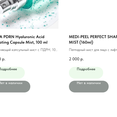
 PDRN Hyaluronic Acid
MEDI-PEEL PERFECT SHAP
ating Capsule Mist, 100 ml
MIST (160ml)
няющий капсульный мист с ПДРН, 100
Пептидный мист для лица с лифт
эффектом (160мл)
0
р.
2 000
р.
Подробнее
Подробнее
Нет в наличии
Нет в наличии