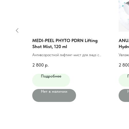
 Volume
MEDI-PEEL PHYTO PDRN Lifting
ANUA
Shot Mist, 120 ml
Hydr
фтинг-
Антивозрастной лифтинг-мист для лица с
Увлаж
экзосомами, 120 мл
мл
2 800
р.
2 80
Подробнее
Нет в наличии