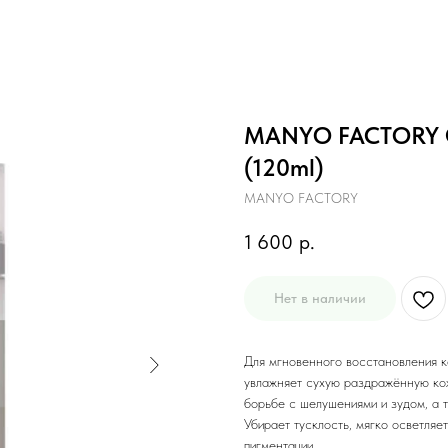
MANYO FACTORY 
(120ml)
MANYO FACTORY
1 600
р.
Нет в наличии
Для мгновенного восстановления к
увлажняет сухую раздражённую кож
борьбе с шелушениями и зудом, а 
Убирает тусклость, мягко осветляе
пигментации.