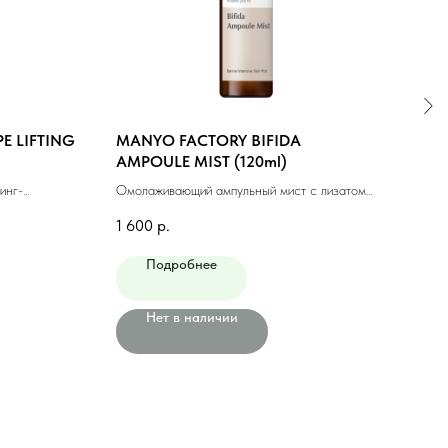
E LIFTING
MANYO FACTORY BIFIDA
ENO
AMPOULE MIST (120ml)
ESSE
инг-
Омолаживающий ампульный мист с лизатом
Увла
бифидобактерий (120мл)
1 600
р.
500
Подробнее
Нет в наличии