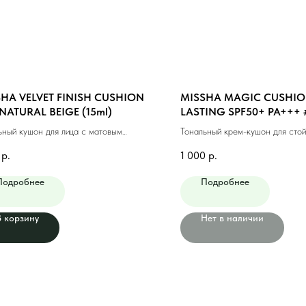
HA VELVET FINISH CUSHION
MISSHA MAGIC CUSHIO
NATURAL BEIGE (15ml)
LASTING SPF50+ PA+++ 
BEIGE (15ml)
ьный кушон для лица с матовым
Тональный крем-кушон для стой
ем #23 натуральный беж (15мл)
макияжа #21 светлый беж (15м
р.
1 000
р.
Подробнее
Подробнее
В корзину
Нет в наличии