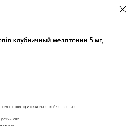
nin клубничный мелатонин 5 мг,
, помогающее при периодической бессоннице.
 режим сна
ивыкание.