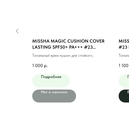
N MOIST
MISSHA MAGIC CUSHION COVER
MISS
GHT BEIGE
LASTING SPF50+ PA+++ #23
#23 
MEDIUM BEIGE (15ml)
ющий #21
Тональный крем-кушон для стойкого
Тонал
макияжа #23 натуральный беж (15мл)
финиш
1 000
р.
1 100
Подробнее
Нет в наличии