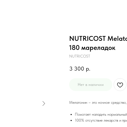
NUTRICOST Melato
180 мареладок
NUTRICOST
3 300
р.
Нет в наличии
Мелатонин – это ночное средство
Помогает наладить нормальный
100% отсутствие лекарств и пр