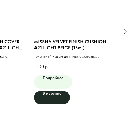
N COVER
MISSHA VELVET FINISH CUSHION
MIS
#21 LIGHT
#21 LIGHT BEIGE (15ml)
SPF
(NEU
кого
Тональный кушон для лица с матовым
Тонал
л)
финишем #21 светлый бежевый
№21N
1 100
р.
1 40
Подробнее
В корзину