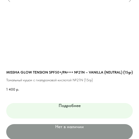
MISSHA GLOW TENSION SPF50+/PA+++ №21N – VANILLA (NEUTRAL) (15gr)
MIS
Тональный кушон с гиалуроновой кислотой №21N (15гр)
Тон
1 400
р.
1 1
Подробнее
Нет в наличии