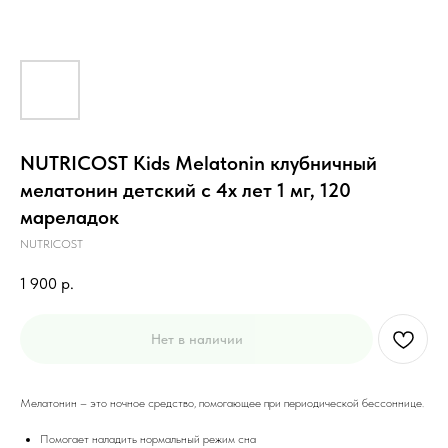
NUTRICOST Кids Melatonin клубничный
мелатонин детский с 4х лет 1 мг, 120
мареладок
NUTRICOST
1 900
р.
Нет в наличии
Мелатонин – это ночное средство, помогающее при периодической бессоннице.
Помогает наладить нормальный режим сна