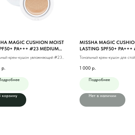
SHA MAGIC CUSHION MOIST
MISSHA MAGIC CUSHIO
PF50+ PA+++ #23 MEDIUM
LASTING SPF50+ PA+++ 
E (15g)
BEIGE (15ml)
ьный крем-кушон увлажняющий #23
Тональный крем-кушон для стой
альный беж (15г)
макияжа #21 светлый беж (15м
0
р.
1 000
р.
Подробнее
Подробнее
В корзину
Нет в наличии