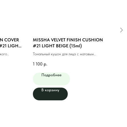
N COVER
MISSHA VELVET FINISH CUSHION
MIS
#21 LIGHT
#21 LIGHT BEIGE (15ml)
#23
кого
Тональный кушон для лица с матовым
Тонал
л)
финишем #21 светлый бежевый
фини
1 100
р.
1 10
Подробнее
В корзину