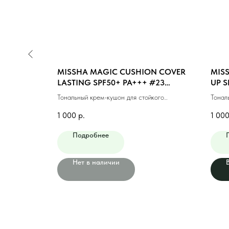
N MOIST
MISSHA MAGIC CUSHION COVER
MIS
GHT BEIGE
LASTING SPF50+ PA+++ #23
UP S
MEDIUM BEIGE (15ml)
BEIG
ющий #21
Тональный крем-кушон для стойкого
Тонал
макияжа #23 натуральный беж (15мл)
натур
1 000
р.
1 00
Подробнее
Нет в наличии