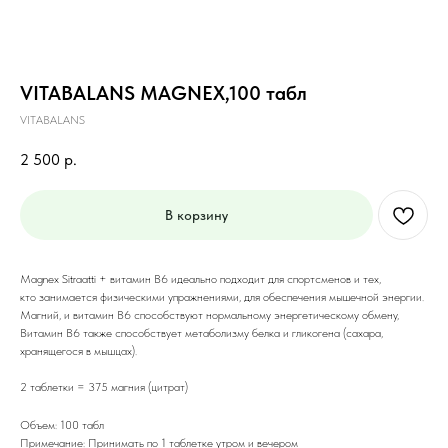
VITABALANS MAGNEX,100 табл
VITABALANS
2 500
р.
В корзину
Magnex Sitraatti + витамин B6 идеально подходит для спортсменов и тех,
кто занимается физическими упражнениями, для обеспечения мышечной энергии.
Магний, и витамин B6 способствуют нормальному энергетическому обмену,
Витамин B6 также способствует метаболизму белка и гликогена (сахара,
хранящегося в мышцах).
2 таблетки = 375 магния (цитрат)
Объем: 100 табл
Примечание: Принимать по 1 таблетке утром и вечером